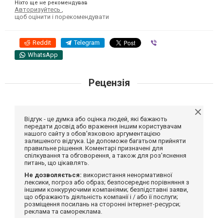
Ніхто ще не рекомендував
Авторизуйтесь
,
щоб оцінити і порекомендувати
Reddit
Telegram
Viber
WhatsApp
Рецензія
Відгук - це думка або оцінка людей, які бажають
передати досвід або враження іншим користувачам
нашого сайту з обов'язковою аргументацією
залишеного відгука. Це допоможе багатьом прийняти
правильне рішення. Коментарі призначені для
спілкування та обговорення, а також для роз'яснення
питань, що цікавлять.
Не дозволяється:
використання ненормативної
лексики, погроз або образ; безпосереднє порівняння з
іншими конкуруючими компаніями; безпідставні заяви,
що ображають діяльність компанії і / або її послуги;
розміщення посилань на сторонні інтернет-ресурси;
реклама та самореклама.