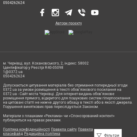
0504262624
Автори проєкту
м. Чернівці, вул. Кохановського, 2, індекс: 58002
Ідентифікатор у Реєстрі R40-05098
1@0372.ua
0504262624
Допускається цитування матеріалів без отримання попередньої згоди
0372.ua за умови розміщення в тексті обов'язкового посилання на
0372.ua - Сайт міста Чернівці. Для інтернет-видань обов'язкове
розміщення прямого, відкритого для пошукових систем гіперпосилання
на цитовані статті не нижче другого абзацу в тексті або в якості джерела.
Порушення виняткових прав переслідується Законом.
Матеріали з плашками «Реклама» чи «Спонсорований контент»
публікуються на правах реклами.
Політика конфіденційності
Правила сайту
Правила
класифайд
Редакційна політика
Фільтри