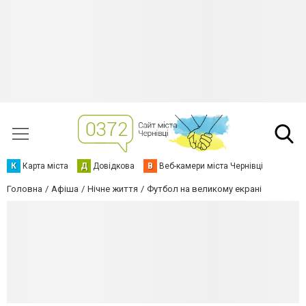
К
Карта міста
Д
Довідкова
В
Веб-камери міста Чернівці
Головна
Афіша
Нічне життя
Футбол на великому екрані