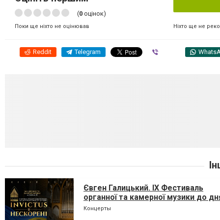
(
0
оцінок)
Ніхто ще не рек
Поки ще ніхто не оцінював
Reddit
Telegram
Viber
Whats
Ін
Євген Галицький. IX Фестиваль
органної та камерної музики до дн
Незалежності України «INVICTUS/
Концерты
НЕСКОРЕНІ»