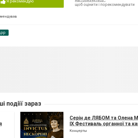
Я рекомендую
щоб оцінити і порекомендувати
омендував
App
ші подіїї зараз
Серін де ЛЯБОМ та Олена
я
IX Фестиваль органної та к
музики до дня Незалежност
Концерты
«INVICTUS/НЕСКОРЕНІ»