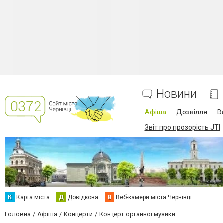
Новини
Афіша
Дозвілля
В
Звіт про прозорість JTI
К
Карта міста
Д
Довідкова
В
Веб-камери міста Чернівці
Головна
Афіша
Концерти
Концерт органної музики