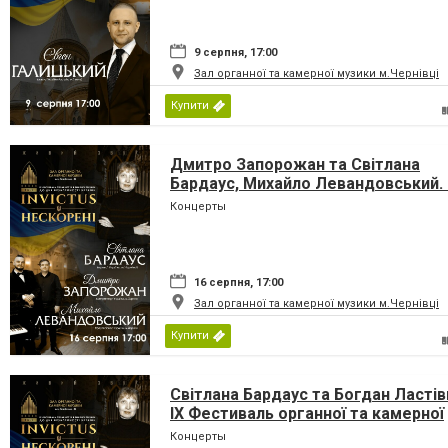
9 серпня, 17:00
Зал органної та камерної музики м.Чернівці
Купити
Дмитро Запорожан та Світлана
Бардаус, Михайло Левандовський. 
Фестиваль органної та камерної
Концерты
музики до дня Незалежності Украї
«INVICTUS/НЕСКОРЕНІ»
16 серпня, 17:00
Зал органної та камерної музики м.Чернівці
Купити
Світлана Бардаус та Богдан Ластів
IX Фестиваль органної та камерної
музики до дня Незалежності Украї
Концерты