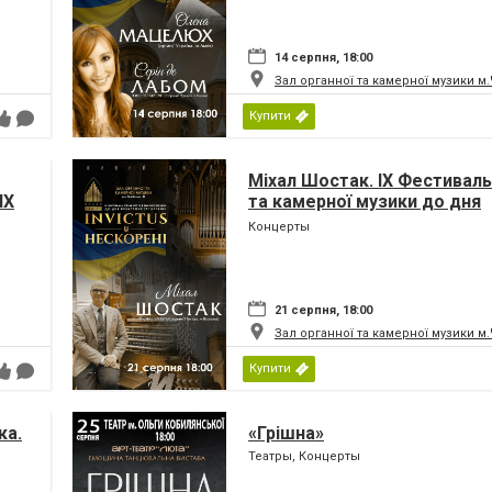
14 серпня, 18:00
Зал органної та камерної музики м
Купити
Міхал Шостак. IX Фестиваль
IX
та камерної музики до дня
Незалежності України «INV
Концерты
ни
НЕСКОРЕНІ»
21 серпня, 18:00
Зал органної та камерної музики м
Купити
ка.
«Грішна»
Театры, Концерты
ни