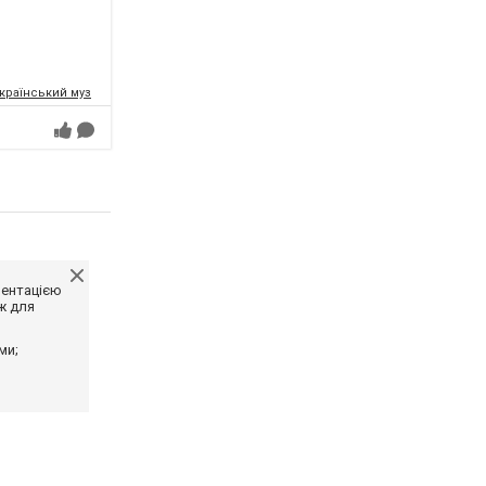
раїнський музично-драматичний театр ім. О.Кобилянської
ментацією
ж для
ми;