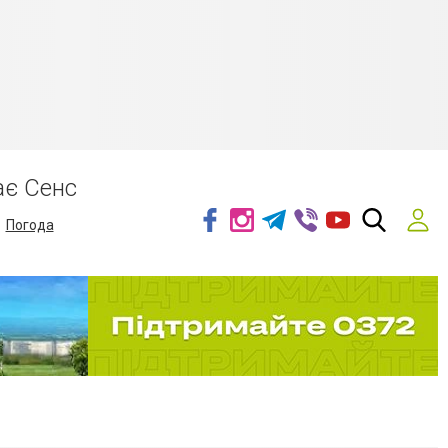
ає Сенс
Погода