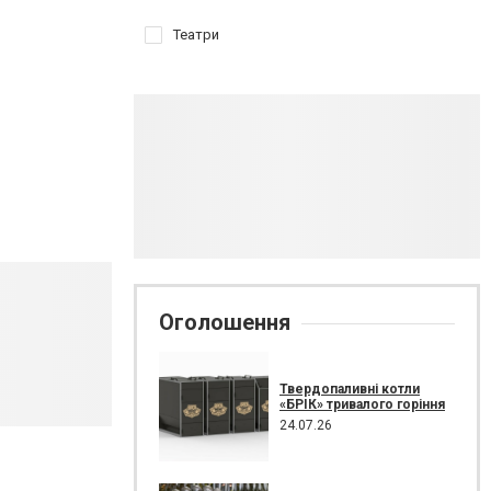
Театри
Оголошення
Твердопаливні котли
«БРІК» тривалого горіння
24.07.26