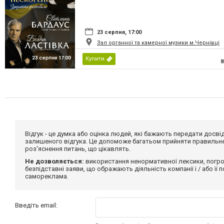
«INVICTUS/НЕСКОРЕНІ»
23 серпня, 17:00
Зал органної та камерної музики м.Чернівці
Купити
Відгук - це думка або оцінка людей, які бажають передати дос
залишеного відгука. Це допоможе багатьом прийняти правильне 
роз'яснення питань, що цікавлять.
Не дозволяється:
використання ненормативної лексики, погро
безпідставні заяви, що ображають діяльність компанії і / або її
самореклама.
Введіть email: