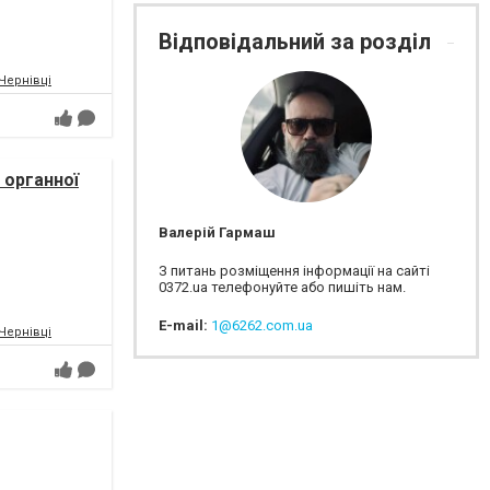
Відповідальний за розділ
.Чернівці
 органної
ICTUS/
Валерій Гармаш
З питань розміщення інформації на сайті
0372.ua телефонуйте або пишіть нам.
E-mail:
1@6262.com.ua
.Чернівці