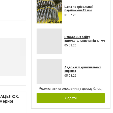
Цвях покрівельний
барабанний 45 мм
31.07.26
Створення сайту
адвоката, юриста під ключ
05.08.26
Адвокат у кримінальних
справах
05.08.26
Розмістити оголошення у цьому блоці
 МАЦЕЛЮХ.
Додати
амерної
і України