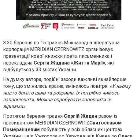
З 30 березня по 15 травня Міжнародна літературна
корпорація MERIDIAN CZERNOWITZ організовує
презентації нової книжки поета, письменника і
перекладача
Сергія Жадана «Життя Марії»
, які
відбудуться у 33 містах України.
На думку автора, подібні заходи важливі якнайперше
тому, що змінилась країна, змінилось повітря.
«У ньому
надто багато швів та розривів. Їх потрібно чимось
заповнювати. Можна спробувати заповнити їх
віршами».
Протягом березня-травня
Сергій Жадан
разом із
президентом MERIDIAN CZERNOWITZ
Святославом
Померанцевим
побувають у всіх обласних центрах
України – від Ужгорода до Харкова, від Києва до Одеси.