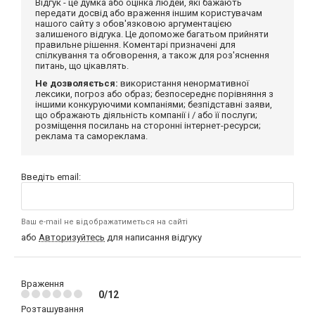
Відгук - це думка або оцінка людей, які бажають
передати досвід або враження іншим користувачам
нашого сайту з обов'язковою аргументацією
залишеного відгука. Це допоможе багатьом прийняти
правильне рішення. Коментарі призначені для
спілкування та обговорення, а також для роз'яснення
питань, що цікавлять.
Не дозволяється:
використання ненормативної
лексики, погроз або образ; безпосереднє порівняння з
іншими конкуруючими компаніями; безпідставні заяви,
що ображають діяльність компанії і / або її послуги;
розміщення посилань на сторонні інтернет-ресурси;
реклама та самореклама.
Введіть email:
Ваш e-mail не відображатиметься на сайті
або
Авторизуйтесь
для написання відгуку
Враження
0/12
Розташування