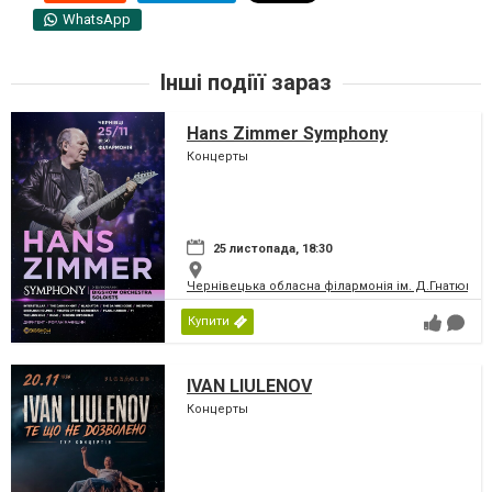
WhatsApp
Інші подіїї зараз
Hans Zimmer Symphony
Концерты
25 листопада, 18:30
Чернівецька обласна філармонія ім. Д.Гнатюка
Купити
IVAN LIULENOV
Концерты