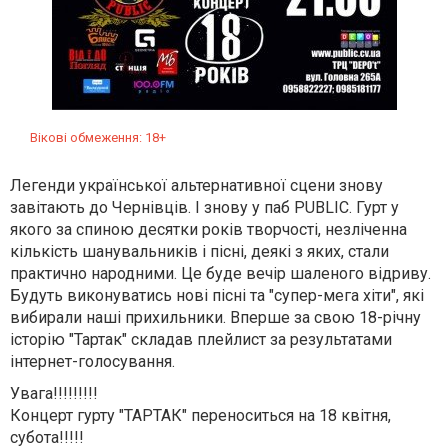
Вікові обмеження: 18+
Легенди української альтернативної сцени знову
завітають до Чернівців. І знову у паб PUBLIC. Гурт у
якого за спиною десятки років творчості, незліченна
кількість шанувальників і пісні, деякі з яких, стали
практично народними. Це буде вечір шаленого відриву.
Будуть виконуватись нові пісні та "супер-мега хіти", які
вибирали наші прихильники. Вперше за свою 18-річну
історію "Тартак" складав плейлист за результатами
інтернет-голосування.
Увага!!!!!!!!!
Концерт гурту "ТАРТАК" переноситься на 18 квітня,
субота!!!!!