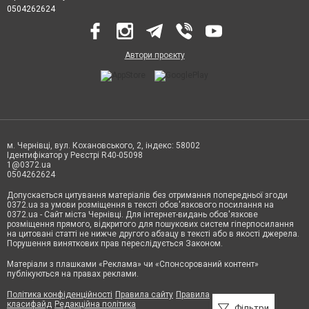
0504262624
Автори проєкту
м. Чернівці, вул. Кохановського, 2, індекс: 58002
Ідентифікатор у Реєстрі R40-05098
1@0372.ua
0504262624
Допускається цитування матеріалів без отримання попередньої згоди
0372.ua за умови розміщення в тексті обов'язкового посилання на
0372.ua - Сайт міста Чернівці. Для інтернет-видань обов'язкове
розміщення прямого, відкритого для пошукових систем гіперпосилання
на цитовані статті не нижче другого абзацу в тексті або в якості джерела.
Порушення виняткових прав переслідується Законом.
Матеріали з плашками «Реклама» чи «Спонсорований контент»
публікуються на правах реклами.
Політика конфіденційності
Правила сайту
Правила
класифайд
Редакційна політика
Фільтри