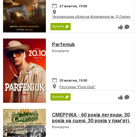
27 жовтня, 19:00
Чернівецька обласна філармонія ім. Д.Гнатюка
Купити
Parfeniuk
Концерты
20 жовтня, 19:00
Ресторан "Flora Club"
Купити
СМЕРІЧКА - 60 років легенди. 30
років на сцені. 30 років у пам’яті.
Концерты