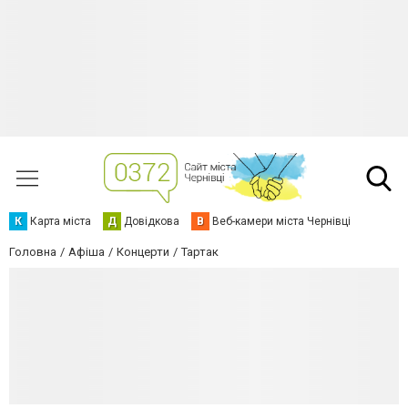
К
Карта міста
Д
Довідкова
В
Веб-камери міста Чернівці
Головна
Афіша
Концерти
Тартак