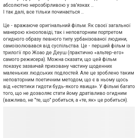
абсолютно нерозбірливою у зв'язках ...
І так далі, все тільки починається ...
Це - вражаюче оригінальний фільм. Як своєї загальної
манерою кінооповіді, так і неповторним портретом
огидного образу певного типу урбанізованої людини,
самоізолювався від суспільства. Це - перший фільм із
трилогії про Жоао де Деуш (практично «альтер-его»
самого режисера). Можна сказати, що цей фільм
показує зазвичай приховану частину щоденних
маленьких людських подлостей. Але це зроблено таким
неповторним поетичним методом, що є в ньому щось
від «естетики гидоти будь-якого явища». У фільмі багато
того, що не дозволяє стати йому дратівливо огидним
(важливо, не "те, що" робиться, а «те, як» це робиться).