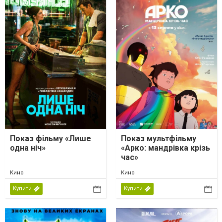
Показ фільму «Лише
Показ мультфільму
одна ніч»
«Арко: мандрівка крізь
час»
Кино
Кино
Купити
Купити