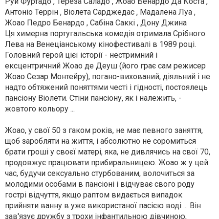
Руй Фуртадо , Тереза ​​Саладо , Жоао Бенардо Да Коста ,
Антоніо Террін , Віолета Сарджедас , Мадалена Луа ,
Жоао Педро Бенардо , Сабіна Саккі , Дону Джина
Ця химерна португальська комедія отримала Срібного
Лева на Венеціанському кінофестивалі в 1989 році.
Головний герой цієї історії - нестримний і
ексцентричний Жоао де Деуш (його грає сам режисер
Жоао Сезар Монтейру), погано-вихований, діяльний і не
надто обтяжений поняттями честі і гідності, постоялець
пансіону Віолети. Стіни пансіону, як і належить, -
жовтого кольору ...
Жоао, у свої 50 з гаком років, не має певного заняття,
щоб заробляти на життя, і абсолютно не соромиться
брати гроші у своєї матері, яка, не дивлячись на свої 70,
продовжує працювати прибиральницею. Жоао ж у цей
час, будучи сексуально стурбованим, волочиться за
молодими особами в пансіоні і відчуває свого роду
гострі відчуття, якщо раптом видається випадок
прийняти ванну в уже використаної пасією воді ... Він
зав'язує дружбу з трохи інфантильною дівчиною,