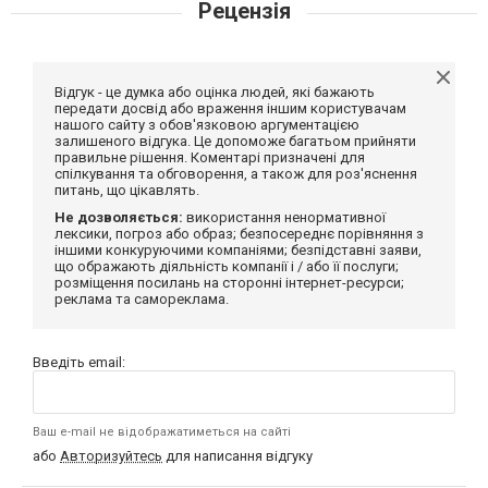
Рецензія
Відгук - це думка або оцінка людей, які бажають
передати досвід або враження іншим користувачам
нашого сайту з обов'язковою аргументацією
залишеного відгука. Це допоможе багатьом прийняти
правильне рішення. Коментарі призначені для
спілкування та обговорення, а також для роз'яснення
питань, що цікавлять.
Не дозволяється:
використання ненормативної
лексики, погроз або образ; безпосереднє порівняння з
іншими конкуруючими компаніями; безпідставні заяви,
що ображають діяльність компанії і / або її послуги;
розміщення посилань на сторонні інтернет-ресурси;
реклама та самореклама.
Введіть email:
Ваш e-mail не відображатиметься на сайті
або
Авторизуйтесь
для написання відгуку