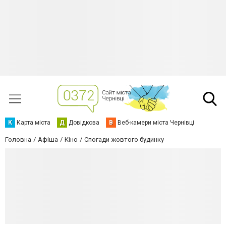
К
Карта міста
Д
Довідкова
В
Веб-камери міста Чернівці
Головна
Афіша
Кіно
Спогади жовтого будинку