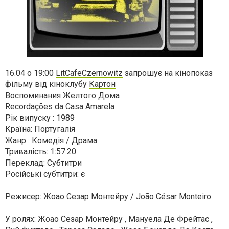
16.04 о 19:00
LitCafeCzernowitz
запрошує на кінопоказ
фільму від кіноклубу
Картон
Воспоминания Желтого Дома
Recordações da Casa Amarela
Рік випуску : 1989
Країна: Португалія
Жанр : Комедія / Драма
Тривалість: 1:57:20
Переклад: Субтитри
Російські субтитри: є
Режисер: Жоао Сезар Монтейру / João César Monteiro
У ролях: Жоао Сезар Монтейру , Мануела Де Фрейтас ,