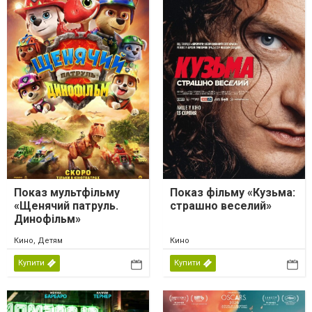
Показ мультфільму
Показ фільму «Кузьма:
«Щенячий патруль.
страшно веселий»
Динофільм»
Кино, Детям
Кино
Купити
Купити