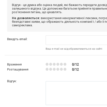
Відгук - це думка або оцінка людей, які бажають передати дос
залишеного відгука. Це допоможе багатьом прийняти правильне 
роз'яснення питань, що цікавлять.
Не дозволяється:
використання ненормативної лексики, погро
безпідставні заяви, що ображають діяльність компанії і / або її
самореклама.
Введіть email:
Ваш e-mail не відображатиметься на сайті
Враження
0/12
Розташування
0/12
Відгук: