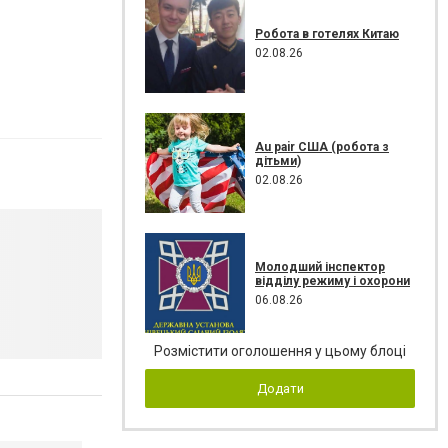
Робота в готелях Китаю
02.08.26
Au pair США (робота з
дітьми)
02.08.26
Молодший інспектор
відділу режиму і охорони
06.08.26
Розмістити оголошення у цьому блоці
Додати