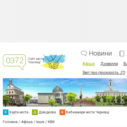
Новини
Афіша
Дозвілля
В
Звіт про прозорість JTI
К
Карта міста
Д
Довідкова
В
Веб-камери міста Чернівці
Головна
Афіша
Інше
КВК