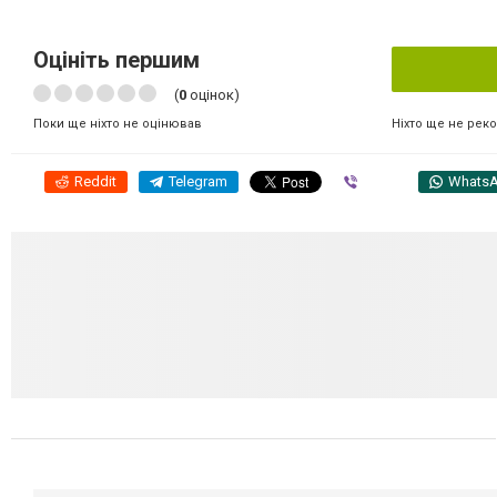
Оцініть першим
(
0
оцінок)
Ніхто ще не рек
Поки ще ніхто не оцінював
Reddit
Telegram
Viber
Whats