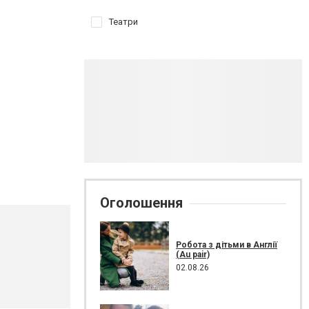
Театри
Оголошення
Робота з дітьми в Англії
(Au pair)
02.08.26