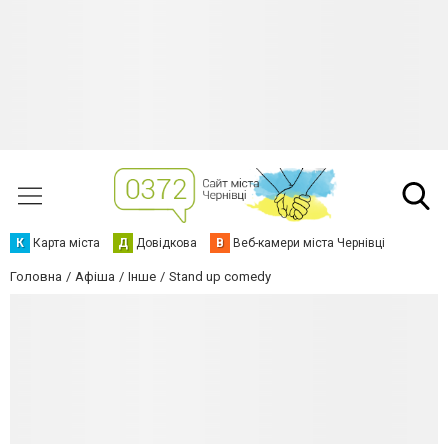
К
Карта міста
Д
Довідкова
В
Веб-камери міста Чернівці
Головна
Афіша
Інше
Stand up comedy