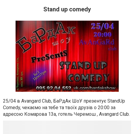
Stand up comedy
25/04 в Avangard Club, БаРдАк ШоУ презентує StandUp
Comedy, чекаємо на тебе та твоїх друзів о 20:00 за
адресою Комарова 13а, готель Черемош , Avangard Club.