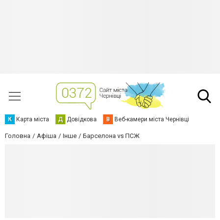
К
Карта міста
Д
Довідкова
В
Веб-камери міста Чернівці
Головна
Афіша
Інше
Барселона vs ПСЖ