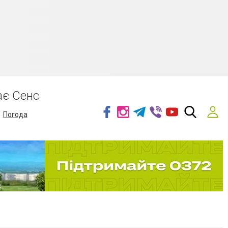
ає Сенс
Погода