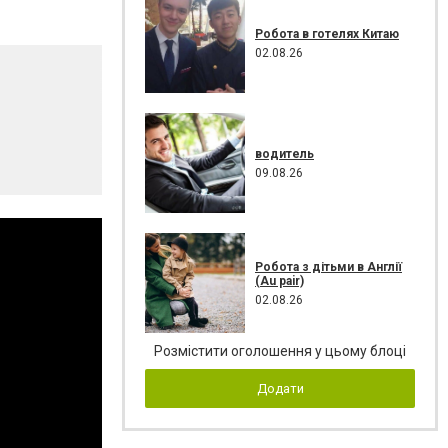
Робота в готелях Китаю
02.08.26
водитель
09.08.26
Робота з дітьми в Англії
(Au pair)
02.08.26
Розмістити оголошення у цьому блоці
Додати