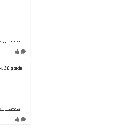
м. Д.Гнатюка
. 30 років
м. Д.Гнатюка