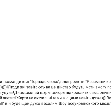
 : команди квн "Торнадо-люкс",телепроектів "Розсміши ком
)))))!Люди які завітають на це дійство будуть мати змогу п
ої гуцулії!Дивовижний шарм вечора підкреслить симфонічн
ий апетит!Жарти на актуальні теми,місцями навіть дуже)))!В
hall" він буде щей дуже веселим!Шоу всеукраїнського масш