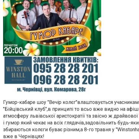
Гумор-кабаре шоу "Вечір колєг"влаштовується учасниками
"Бійцівський клуб",в принципі то всьо вже видно на афіші
атмосферу львівської аристократії та звісно ж драйвов
і гумор який чекає на всіх глядачів,задовільнить будь-як
збираються колєги буває різним,а 8-го травня у "Winston
вже в Чернівцях!