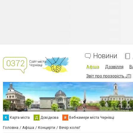
Новини
Афіша
Дозвілля
В
Звіт про прозорість JTI
К
Карта міста
Д
Довідкова
В
Веб-камери міста Чернівці
Головна
Афіша
Концерти
Вечір колєґ