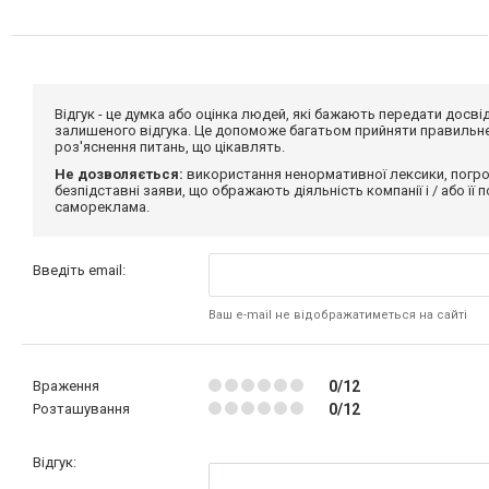
Відгук - це думка або оцінка людей, які бажають передати дос
залишеного відгука. Це допоможе багатьом прийняти правильне 
роз'яснення питань, що цікавлять.
Не дозволяється:
використання ненормативної лексики, погро
безпідставні заяви, що ображають діяльність компанії і / або її
самореклама.
Введіть email:
Ваш e-mail не відображатиметься на сайті
Враження
0/12
Розташування
0/12
Відгук: