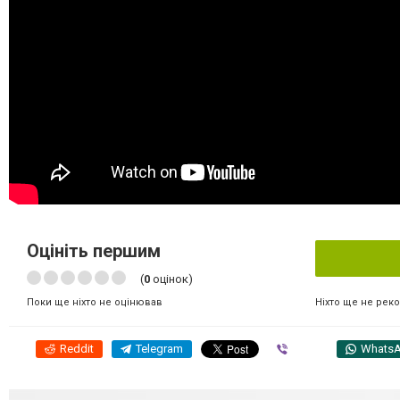
Оцініть першим
(
0
оцінок)
Ніхто ще не рек
Поки ще ніхто не оцінював
Reddit
Telegram
Viber
Whats