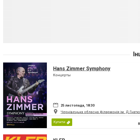
Ін
Hans Zimmer Symphony
Концерты
25 листопада, 18:30
Чернівецька обласна філармонія ім. Д.Гнатю
Купити