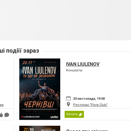
ші подіїї зараз
IVAN LIULENOV
Концерты
20 листопада, 19:00
ка
Ресторан "Flora Club"
Купити