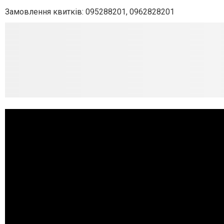
Замовлення квитків: 095288201, 0962828201