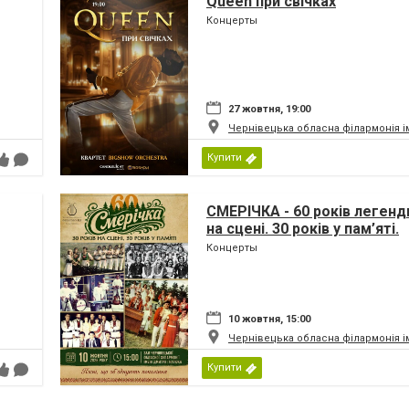
Queen при свічках
Концерты
27 жовтня, 19:00
Чернівецька обласна філармонія і
Купити
СМЕРІЧКА - 60 років легенди
на сцені. 30 років у пам’яті.
Концерты
10 жовтня, 15:00
Чернівецька обласна філармонія і
Купити