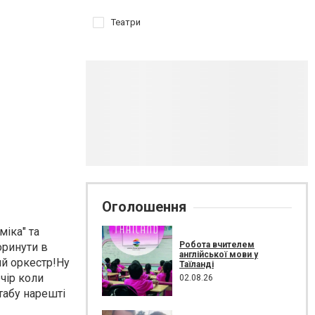
Театри
Оголошення
іка" та
Робота вчителем
оринути в
англійської мови у
ий оркестр!Ну
Таїланді
ечір коли
02.08.26
табу нарешті