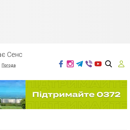
ає Сенс
Погода