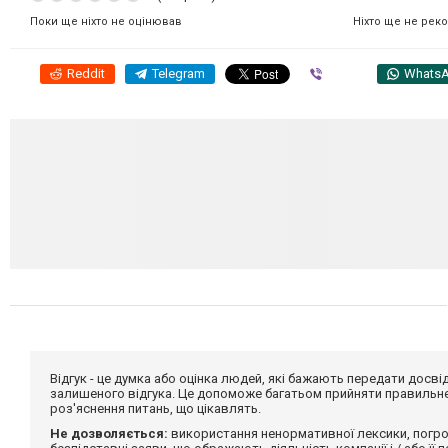
Ніхто ще не рек
Поки ще ніхто не оцінював
Reddit
Telegram
Viber
Whats
Відгук - це думка або оцінка людей, які бажають передати дос
залишеного відгука. Це допоможе багатьом прийняти правильне 
роз'яснення питань, що цікавлять.
Не дозволяється:
використання ненормативної лексики, погро