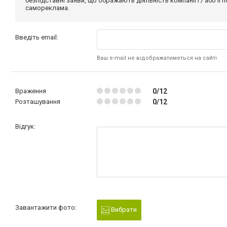
безпідставні заяви, що ображають діяльність компанії і / або її
самореклама.
Введіть email:
Ваш e-mail не відображатиметься на сайті
Враження
0/12
Розташування
0/12
Відгук:
Завантажити фото:
Вибрати