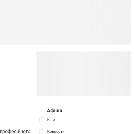
Афіша
Кіно
о професійного
Концерти