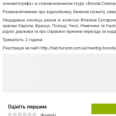
кінематографу» із співзасновником студії «Boroda Cinem
Розмовлятимемо про відеозйомку, бачення сюжету, самор
Нещодавно хлопець разом із колегою Віталієм Скігаром 
країнах Європи: Франції, Польщі, Чехії, Німеччині та Іта
рідної держави та про справжні причини переїзду за корд
Тривалість: 2 години.
Реєстрація на сайті http://hub.horizon.com.ua/meetng-borod
Оцініть першим
(
0
оцінок)