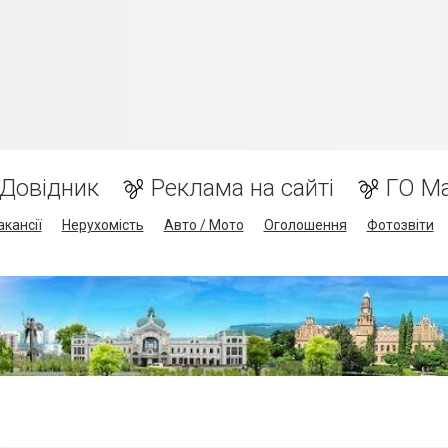
Довідник
Реклама на сайті
ГО М
акансії
Нерухомість
Авто / Мото
Оголошення
Фотозвіти