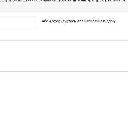
 послуги; розміщення посилань на сторонні інтернет-ресурси; реклама та
або
Авторизуйтесь
для написання відгуку