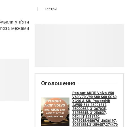
Театри
ували у п’яти
ям поза межами
Оголошення
Ремонт АКПП Volvo V50
V60 V70 V90 S80 S60 XC60
XC90 AISIN Powershift
AW55-51# 36001817,
36000662, 31367035,
31256845, 31256837,
D5244T,8251720,
3073948,9480761,8636197,
30651854,31259457,274470