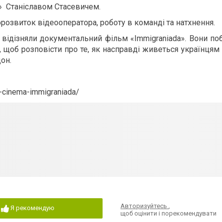
a» Станіславом Стасевичем.
озвиток відеооператора, роботу в команді та натхнення.
відізняли документальний фільм «Immigraniada». Вони поб
лії, щоб розповісти про те, як насправді живеться українц
он.
a-cinema-immigraniada/
Авторизуйтесь
,
Я рекомендую
щоб оцінити і порекомендувати