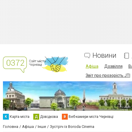
Новини
Афіша
Дозвілля
В
Звіт про прозорість JTI
К
Карта міста
Д
Довідкова
В
Веб-камери міста Чернівці
Головна
Афіша
Інше
Зустріч із Boroda Cinema