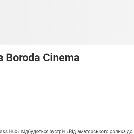
із Boroda Cinema
siness Hub» відбудеться зустріч «Від аматорського ролика д