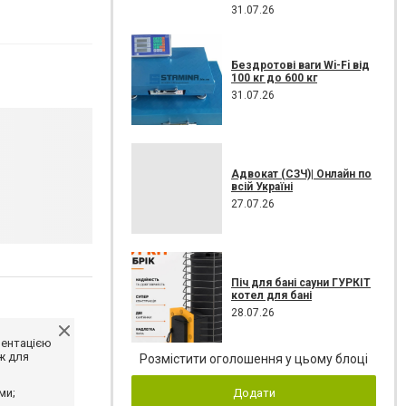
31.07.26
Бездротові ваги Wi-Fi від
100 кг до 600 кг
31.07.26
Адвокат (СЗЧ)| Онлайн по
всій Україні
27.07.26
Піч для бані сауни ГУРКІТ
котел для бані
28.07.26
ментацією
ж для
Розмістити оголошення у цьому блоці
Додати
ми;