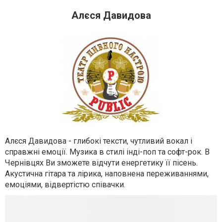
Алєся Давидова
Алєся Давидова - глибокі тексти, чутливий вокал і
справжні емоції. Музика в стилі інді-поп та софт-рок. В
Чернівцях Ви зможете відчути енергетику її пісень.
Акустична гітара та лірика, наповнена переживаннями,
емоціями, відвертістю співачки.