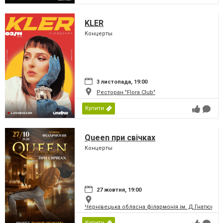
KLER
Концерты
3 листопада, 19:00
Ресторан "Flora Club"
Купити
Queen при свічках
Концерты
27 жовтня, 19:00
Чернівецька обласна філармонія ім. Д.Гнатюка
Купити