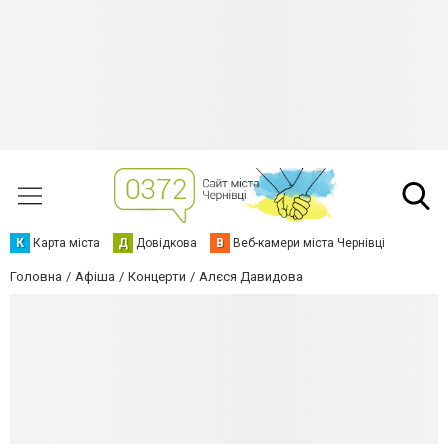
К
Карта міста
Д
Довідкова
В
Веб-камери міста Чернівці
Головна
Афіша
Концерти
Алєся Давидова