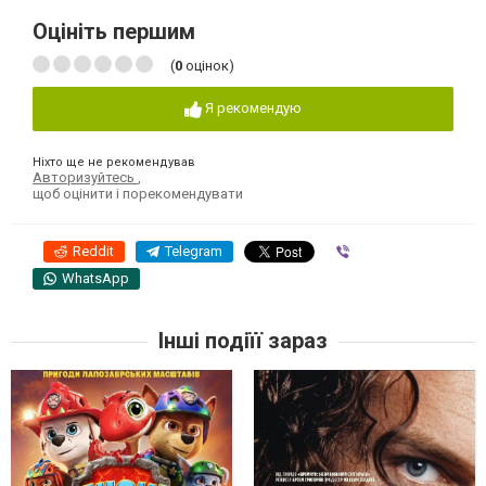
Оцініть першим
(
0
оцінок)
Я рекомендую
Ніхто ще не рекомендував
Авторизуйтесь
,
щоб оцінити і порекомендувати
Reddit
Telegram
Viber
WhatsApp
Інші подіїї зараз