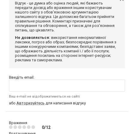
Відгук - це думка або оцінка людей, які бажають
передати досвід або враження іншим користувачам
нашого сайту з обов'язковою аргументацією
залишеного відгука. Це допоможе багатьом прийняти
правильне рішення. Коментарі призначені для
спілкування та обговорення, а також для роз'яснення
питань, що цікавлять.
Не дозволяється:
використання ненормативної
лексики, погроз або образ; безпосереднє порівняння з
іншими конкуруючими компаніями; безпідставні заяви,
що ображають діяльність компанії і / або її послуги;
розміщення посилань на сторонні інтернет-ресурси;
реклама та самореклама.
Введіть email:
Ваш e-mail не відображатиметься на сайті
або
Авторизуйтесь
для написання відгуку
Враження
0/12
Розташування