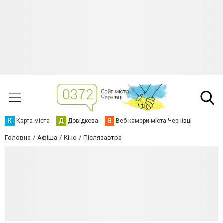
К
Карта міста
Д
Довідкова
В
Веб-камери міста Чернівці
Головна
Афіша
Кіно
Післязавтра