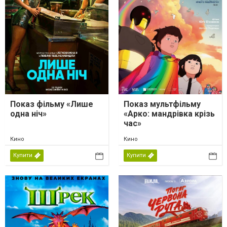
Показ фільму «Лише
Показ мультфільму
одна ніч»
«Арко: мандрівка крізь
час»
Кино
Кино
Купити
Купити