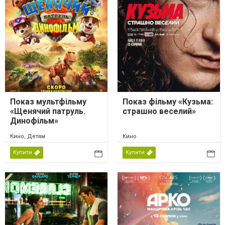
Показ мультфільму
Показ фільму «Кузьма:
«Щенячий патруль.
страшно веселий»
Динофільм»
Кино, Детям
Кино
Купити
Купити