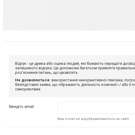
Відгук - це думка або оцінка людей, які бажають передати дос
залишеного відгука. Це допоможе багатьом прийняти правильне 
роз'яснення питань, що цікавлять.
Не дозволяється:
використання ненормативної лексики, погро
безпідставні заяви, що ображають діяльність компанії і / або її
самореклама.
Введіть email:
Ваш e-mail не відображатиметься на сайті