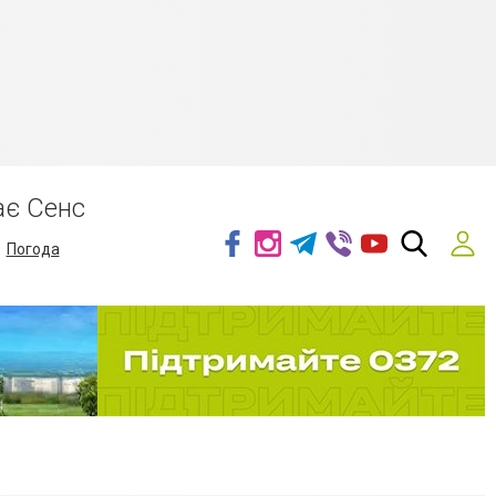
ає Сенс
Погода