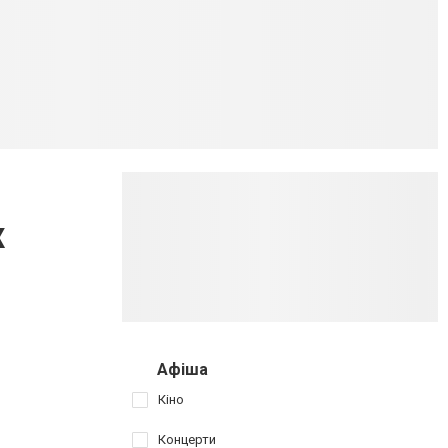
х
Афіша
Кіно
Концерти