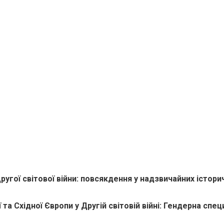
угої світової війни: повсякдення у надзвичайних істори
та Східної Європи у Другій світовій війні: Гендерна спец