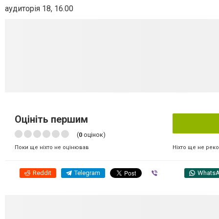
аудиторія
18, 16.00
Оцініть першим
(
0
оцінок)
Ніхто ще не рек
Поки ще ніхто не оцінював
Reddit
Telegram
Viber
Whats