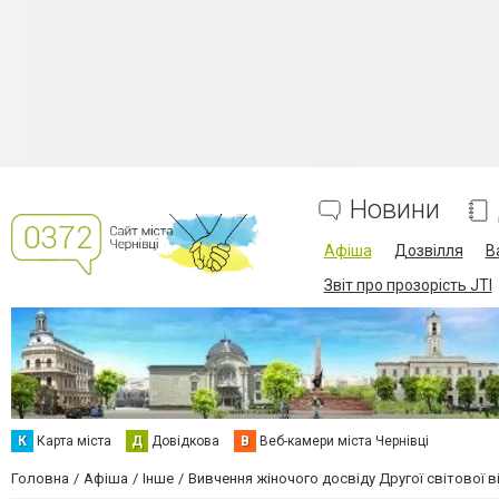
Новини
Афіша
Дозвілля
В
Звіт про прозорість JTI
К
Карта міста
Д
Довідкова
В
Веб-камери міста Чернівці
Головна
Афіша
Інше
Вивчення жіночого досвіду Другої світової в