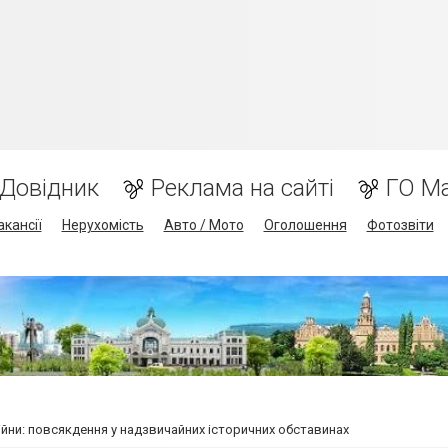
Довідник
Реклама на сайті
ГО М
акансії
Нерухомість
Авто / Мото
Оголошення
Фотозвіти
ійни: повсякдення у надзвичайних історичних обставинах