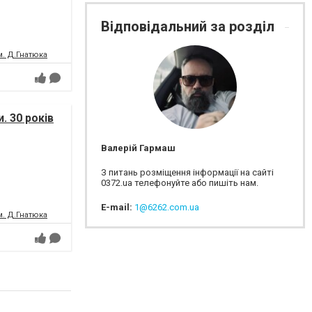
Відповідальний за розділ
м. Д.Гнатюка
. 30 років
Валерій Гармаш
З питань розміщення інформації на сайті
0372.ua телефонуйте або пишіть нам.
E-mail:
1@6262.com.ua
м. Д.Гнатюка