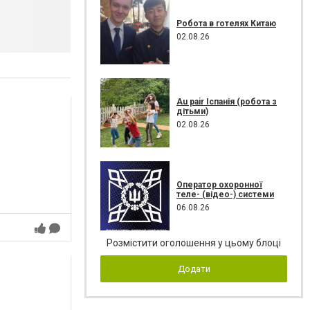
Робота в готелях Китаю
02.08.26
Au pair Іспанія (робота з
дітьми)
02.08.26
Оператор охоронної
теле- (відео-) системи
06.08.26
Розмістити оголошення у цьому блоці
Додати