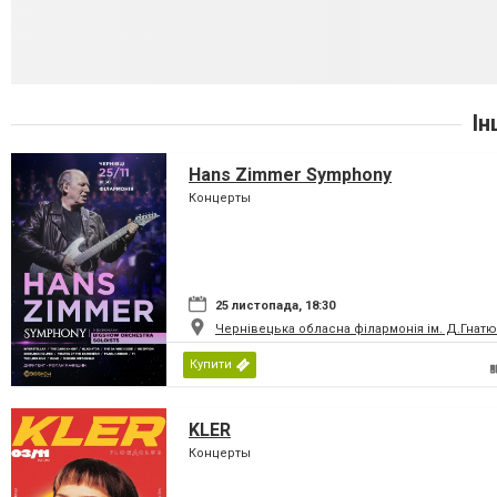
Ін
Hans Zimmer Symphony
Концерты
25 листопада, 18:30
Чернівецька обласна філармонія ім. Д.Гнатю
Купити
KLER
Концерты