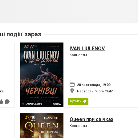
ші подіїї зараз
IVAN LIULENOV
Концерты
20 листопада, 19:00
ка
Ресторан "Flora Club"
Купити
Queen при свічках
Концерты