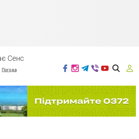
ає Сенс
Погода