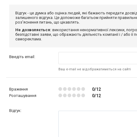
Відгук - це думка або оцінка людей, які бажають передати дос
залишеного відгука. Це допоможе багатьом прийняти правильне 
роз'яснення питань, що цікавлять.
Не дозволяється:
використання ненормативної лексики, погро
безпідставні заяви, що ображають діяльність компанії і / або її
самореклама.
Введіть email:
Ваш e-mail не відображатиметься на сайті
Враження
0/12
Розташування
0/12
Відгук: