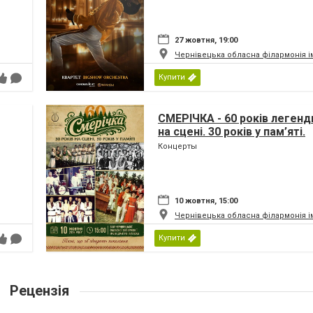
27 жовтня, 19:00
Чернівецька обласна філармонія і
Купити
СМЕРІЧКА - 60 років легенди
на сцені. 30 років у пам’яті.
Концерты
10 жовтня, 15:00
Чернівецька обласна філармонія і
Купити
Рецензія