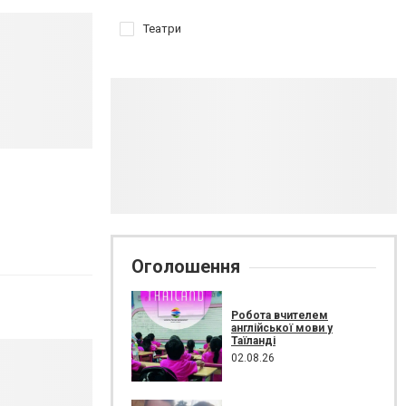
Театри
Оголошення
Робота вчителем
англійської мови у
Таїланді
02.08.26