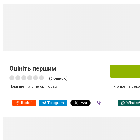
Оцініть першим
(
0
оцінок)
Ніхто ще не рек
Поки ще ніхто не оцінював
Reddit
Telegram
Viber
Whats