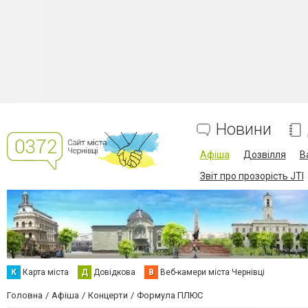
Новини
Афіша
Дозвілля
В
Звіт про прозорість JTI
К
Карта міста
Д
Довідкова
В
Веб-камери міста Чернівці
Головна
Афіша
Концерти
Формула ПЛЮС