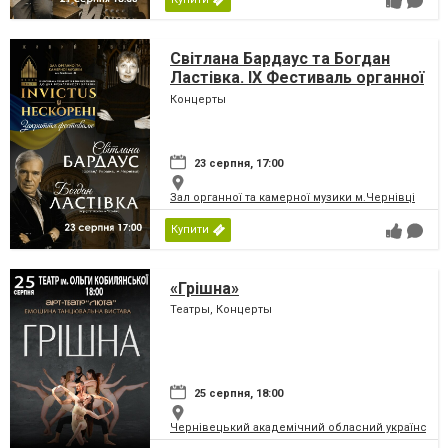
Світлана Бардаус та Богдан
Ластівка. IX Фестиваль органної
та камерної музики до дня
Концерты
Незалежності України
«INVICTUS/НЕСКОРЕНІ»
23 серпня, 17:00
Зал органної та камерної музики м.Чернівці
Купити
«Грішна»
Театры, Концерты
25 серпня, 18:00
Чернівецький академічний обласний український