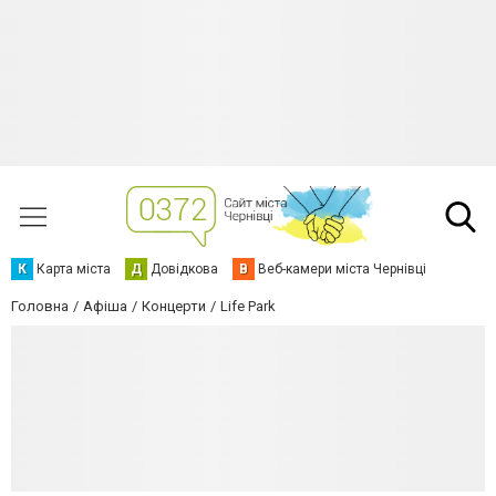
К
Карта міста
Д
Довідкова
В
Веб-камери міста Чернівці
Головна
Афіша
Концерти
Life Park