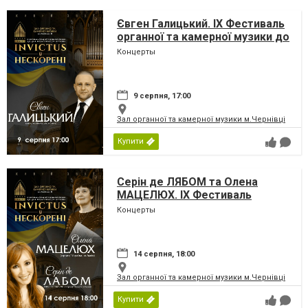
Євген Галицький. IX Фестиваль
органної та камерної музики до
дня Незалежності України
Концерты
«INVICTUS/НЕСКОРЕНІ»
9 серпня, 17:00
Зал органної та камерної музики м.Чернівці
Купити
Серін де ЛЯБОМ та Олена
МАЦЕЛЮХ. IX Фестиваль
органної та камерної музики до
Концерты
дня Незалежності України
«INVICTUS/НЕСКОРЕНІ»
14 серпня, 18:00
Зал органної та камерної музики м.Чернівці
Купити