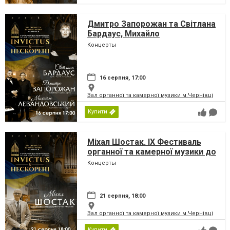
Дмитро Запорожан та Світлана
Бардаус, Михайло
Левандовський. IX Фестиваль
Концерты
органної та камерної музики до
дня Незалежності України
«INVICTUS/НЕСКОРЕНІ»
16 серпня, 17:00
Зал органної та камерної музики м.Чернівці
Купити
Міхал Шостак. IX Фестиваль
органної та камерної музики до
дня Незалежності України
Концерты
«INVICTUS/НЕСКОРЕНІ»
21 серпня, 18:00
Зал органної та камерної музики м.Чернівці
Купити