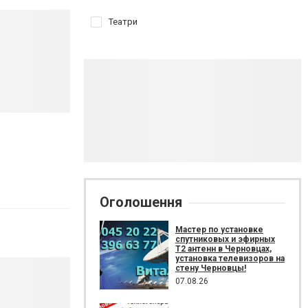
Театри
Оголошення
Мастер по установке
спутниковых и эфирных
Т2 антенн в Черновцах,
установка телевизоров на
стену Черновцы!
07.08.26