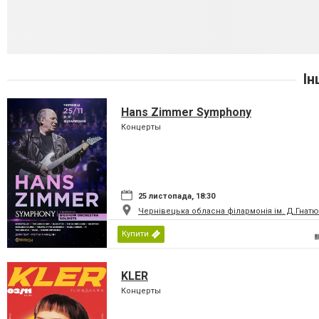
Ін
Hans Zimmer Symphony
Концерты
25 листопада, 18:30
Чернівецька обласна філармонія ім. Д.Гнатю
Купити
KLER
Концерты