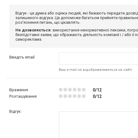
Відгук - це думка або оцінка людей, які бажають передати дос
залишеного відгука. Це допоможе багатьом прийняти правильне 
роз'яснення питань, що цікавлять.
Не дозволяється:
використання ненормативної лексики, погро
безпідставні заяви, що ображають діяльність компанії і / або її
самореклама.
Введіть email:
Ваш e-mail не відображатиметься на сайті
Враження
0/12
Розташування
0/12
Відгук: