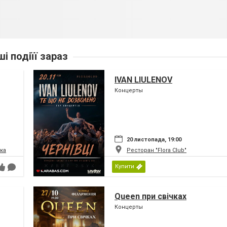
ші подіїї зараз
IVAN LIULENOV
Концерты
20 листопада, 19:00
ка
Ресторан "Flora Club"
Купити
Queen при свічках
Концерты