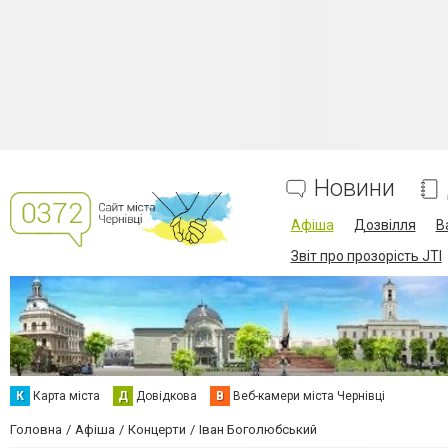
Новини
Афіша
Дозвілля
В
Звіт про прозорість JTI
К
Карта міста
Д
Довідкова
В
Веб-камери міста Чернівці
Головна
Афіша
Концерти
Іван Боголюбський