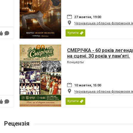
27 жовтня, 19:00
Чернівецька обласна філармонія і
Купити
СМЕРІЧКА - 60 років легенди
на сцені. 30 років у пам’яті.
Концерты
10 жовтня, 15:00
Чернівецька обласна філармонія і
Купити
Рецензія