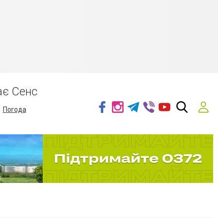
ає Сенс
Погода