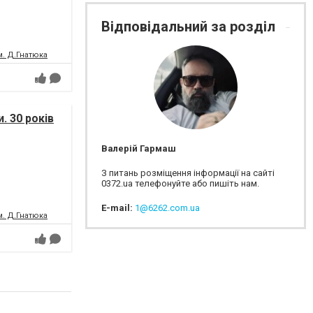
Відповідальний за розділ
м. Д.Гнатюка
. 30 років
Валерій Гармаш
З питань розміщення інформації на сайті
0372.ua телефонуйте або пишіть нам.
E-mail:
1@6262.com.ua
м. Д.Гнатюка