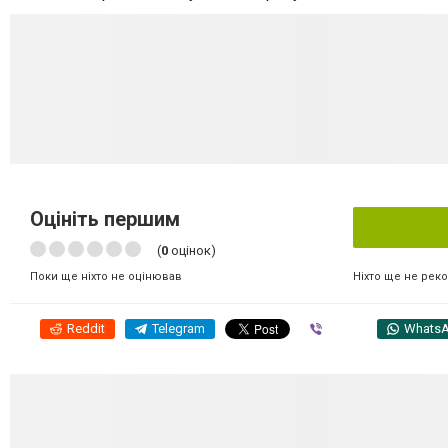
Оцініть першим
(
0
оцінок)
Ніхто ще не рек
Поки ще ніхто не оцінював
Reddit
Telegram
Viber
Whats