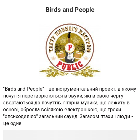
Birds and People
"Birds and People" - це інструментальний проект, в якому
почуття перетворюються в звуки, які в свою чергу
звертаються до почуттів. гітарна музика, що лежить в
основі, обросла всілякою електронікою, що трохи
"опсиходеліло" загальний саунд. Загалом птахи і люди -
це одне.