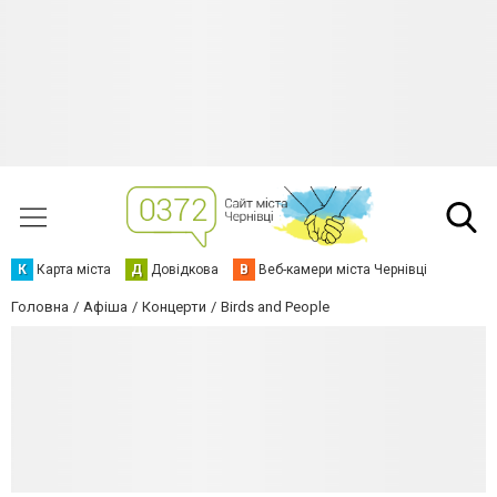
К
Карта міста
Д
Довідкова
В
Веб-камери міста Чернівці
Головна
Афіша
Концерти
Birds and People