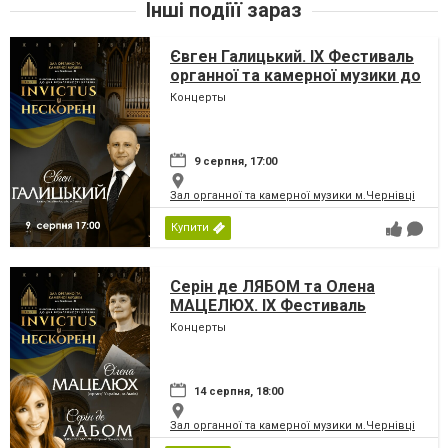
Інші подіїї зараз
Євген Галицький. IX Фестиваль
органної та камерної музики до
дня Незалежності України
Концерты
«INVICTUS/НЕСКОРЕНІ»
9 серпня, 17:00
Зал органної та камерної музики м.Чернівці
Купити
Серін де ЛЯБОМ та Олена
МАЦЕЛЮХ. IX Фестиваль
органної та камерної музики до
Концерты
дня Незалежності України
«INVICTUS/НЕСКОРЕНІ»
14 серпня, 18:00
Зал органної та камерної музики м.Чернівці