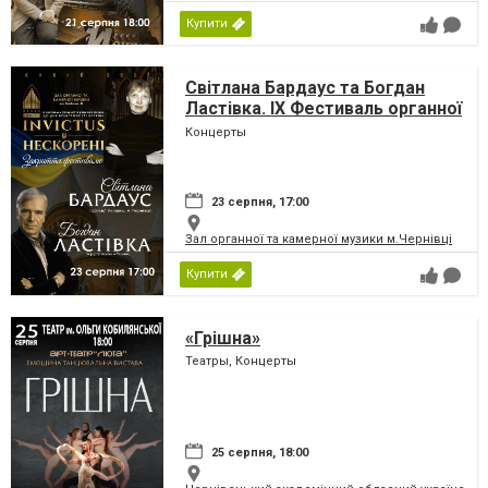
Купити
Світлана Бардаус та Богдан
Ластівка. IX Фестиваль органної
та камерної музики до дня
Концерты
Незалежності України
«INVICTUS/НЕСКОРЕНІ»
23 серпня, 17:00
Зал органної та камерної музики м.Чернівці
Купити
«Грішна»
Театры, Концерты
25 серпня, 18:00