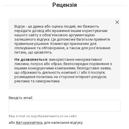
Рецензія
Відгук - це думка або оцінка людей, які бажають
передати досвід або враження іншим користувачам
нашого сайту з обов'язковою аргументацією
залишеного відгука. Це допоможе багатьом прийняти
правильне рішення. Коментарі призначені для
спілкування та обговорення, а також для роз'яснення
питань, що цікавлять.
Не дозволяється:
використання ненормативної
лексики, погроз або образ; безпосереднє порівняння з
іншими конкуруючими компаніями; безпідставні заяви,
що ображають діяльність компанії і / або її послуги;
розміщення посилань на сторонні інтернет-ресурси;
реклама та самореклама.
Введіть email:
Ваш e-mail не відображатиметься на сайті
або
Авторизуйтесь
для написання відгуку