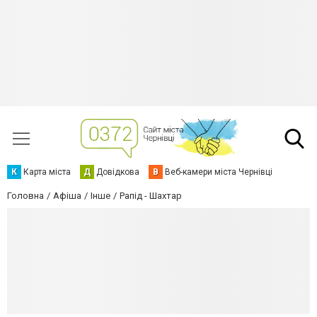
К
Карта міста
Д
Довідкова
В
Веб-камери міста Чернівці
Головна
Афіша
Інше
Рапід - Шахтар