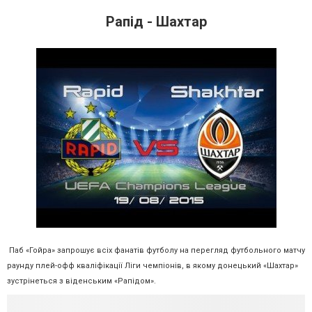
Рапід - Шахтар
Паб «Гойра» запрошує всіх фанатів футболу на перегляд футбольного матчу
раунду плей-офф кваліфікації Ліги чемпіонів, в якому донецький «Шахтар»
зустрінеться з віденським «Рапідом».