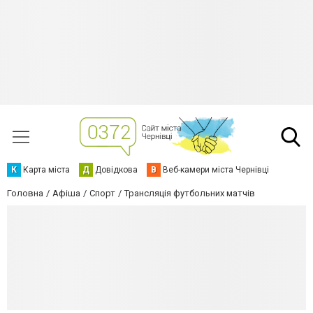
К
Карта міста
Д
Довідкова
В
Веб-камери міста Чернівці
Головна
Афіша
Спорт
Трансляція футбольних матчів