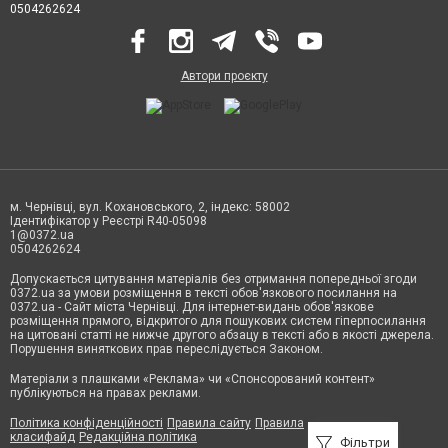
0504262624
Автори проєкту
м. Чернівці, вул. Кохановського, 2, індекс: 58002
Ідентифікатор у Реєстрі R40-05098
1@0372.ua
0504262624
Допускається цитування матеріалів без отримання попередньої згоди
0372.ua за умови розміщення в тексті обов'язкового посилання на
0372.ua - Сайт міста Чернівці. Для інтернет-видань обов'язкове
розміщення прямого, відкритого для пошукових систем гіперпосилання
на цитовані статті не нижче другого абзацу в тексті або в якості джерела.
Порушення виняткових прав переслідується Законом.
Матеріали з плашками «Реклама» чи «Спонсорований контент»
публікуються на правах реклами.
Політика конфіденційності
Правила сайту
Правила
класифайд
Редакційна політика
Фільтри