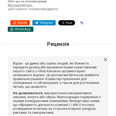
Ніхто ще не рекомендував
Авторизуйтесь
,
щоб оцінити і порекомендувати
Reddit
Telegram
Viber
WhatsApp
Рецензія
Відгук - це думка або оцінка людей, які бажають
передати досвід або враження іншим користувачам
нашого сайту з обов'язковою аргументацією
залишеного відгука. Це допоможе багатьом прийняти
правильне рішення. Коментарі призначені для
спілкування та обговорення, а також для роз'яснення
питань, що цікавлять.
Не дозволяється:
використання ненормативної
лексики, погроз або образ; безпосереднє порівняння з
іншими конкуруючими компаніями; безпідставні заяви,
що ображають діяльність компанії і / або її послуги;
розміщення посилань на сторонні інтернет-ресурси;
реклама та самореклама.