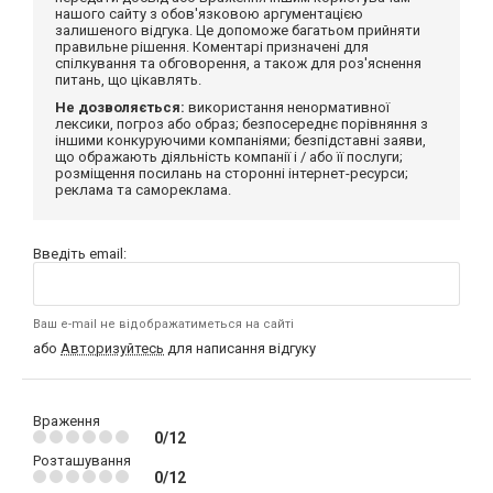
нашого сайту з обов'язковою аргументацією
залишеного відгука. Це допоможе багатьом прийняти
правильне рішення. Коментарі призначені для
спілкування та обговорення, а також для роз'яснення
питань, що цікавлять.
Не дозволяється:
використання ненормативної
лексики, погроз або образ; безпосереднє порівняння з
іншими конкуруючими компаніями; безпідставні заяви,
що ображають діяльність компанії і / або її послуги;
розміщення посилань на сторонні інтернет-ресурси;
реклама та самореклама.
Введіть email:
Ваш e-mail не відображатиметься на сайті
або
Авторизуйтесь
для написання відгуку
Враження
0/12
Розташування
0/12