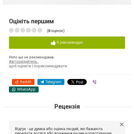
Оцініть першим
(
0
оцінок)
Я рекомендую
Ніхто ще не рекомендував
Авторизуйтесь
,
щоб оцінити і порекомендувати
Reddit
Telegram
Viber
WhatsApp
Рецензія
Відгук - це думка або оцінка людей, які бажають
передати досвід або враження іншим користувачам