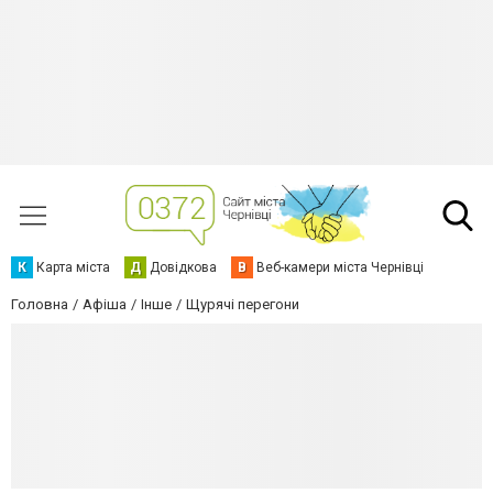
К
Карта міста
Д
Довідкова
В
Веб-камери міста Чернівці
Головна
Афіша
Інше
Щурячі перегони