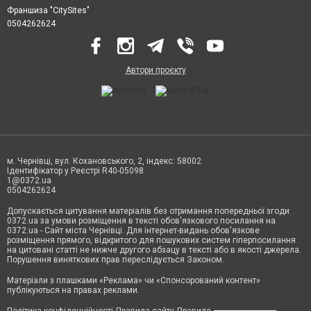
Франшиза "CitySites"
0504262624
Автори проєкту
м. Чернівці, вул. Кохановського, 2, індекс: 58002
Ідентифікатор у Реєстрі R40-05098
1@0372.ua
0504262624
Допускається цитування матеріалів без отримання попередньої згоди
0372.ua за умови розміщення в тексті обов'язкового посилання на
0372.ua - Сайт міста Чернівці. Для інтернет-видань обов'язкове
розміщення прямого, відкритого для пошукових систем гіперпосилання
на цитовані статті не нижче другого абзацу в тексті або в якості джерела.
Порушення виняткових прав переслідується Законом.
Матеріали з плашками «Реклама» чи «Спонсорований контент»
публікуються на правах реклами.