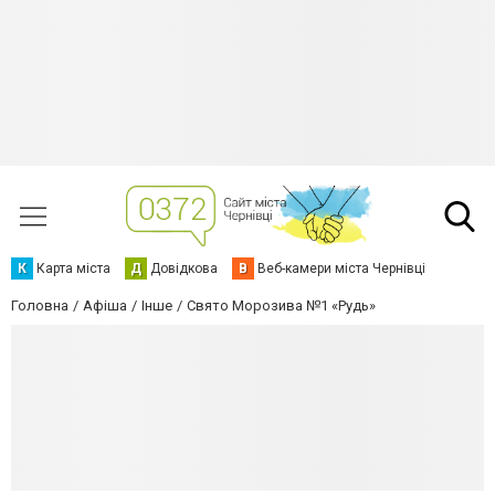
К
Карта міста
Д
Довідкова
В
Веб-камери міста Чернівці
Головна
Афіша
Інше
Свято Морозива №1 «Рудь»