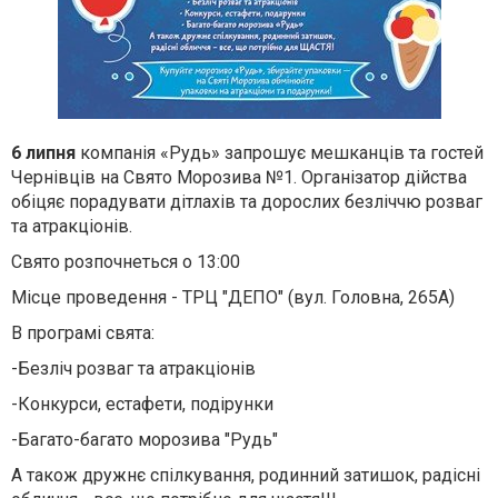
6 липня
компанія «Рудь» запрошує мешканців та гостей
Чернівців на Свято Морозива №1. Організатор дійства
обіцяє порадувати дітлахів та дорослих безліччю розваг
та атракціонів.
Свято розпочнеться о 13:00
Місце проведення - ТРЦ "ДЕПО" (вул. Головна, 265А)
В програмі свята:
-Безліч розваг та атракціонів
-Конкурси, естафети, подірунки
-Багато-багато морозива "Рудь"
А також дружнє спілкування, родинний затишок, радісні