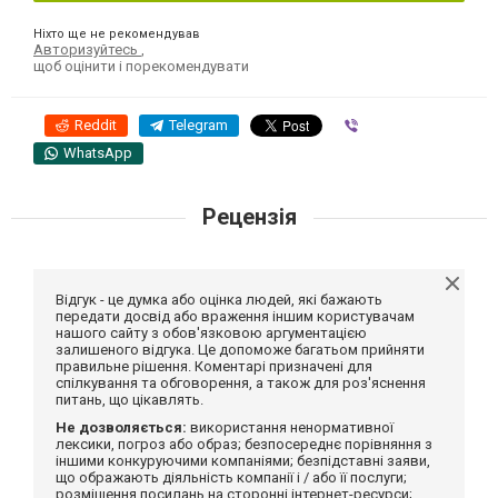
Ніхто ще не рекомендував
Авторизуйтесь
,
щоб оцінити і порекомендувати
Reddit
Telegram
Viber
WhatsApp
Рецензія
Відгук - це думка або оцінка людей, які бажають
передати досвід або враження іншим користувачам
нашого сайту з обов'язковою аргументацією
залишеного відгука. Це допоможе багатьом прийняти
правильне рішення. Коментарі призначені для
спілкування та обговорення, а також для роз'яснення
питань, що цікавлять.
Не дозволяється:
використання ненормативної
лексики, погроз або образ; безпосереднє порівняння з
іншими конкуруючими компаніями; безпідставні заяви,
що ображають діяльність компанії і / або її послуги;
розміщення посилань на сторонні інтернет-ресурси;