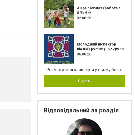
Au pair Іспанія (робота з
дітьми)
02.08.26
Молодший інспектор
відділу режиму і охорони
06.08.26
Розмістити оголошення у цьому блоці
Додати
Відповідальний за розділ