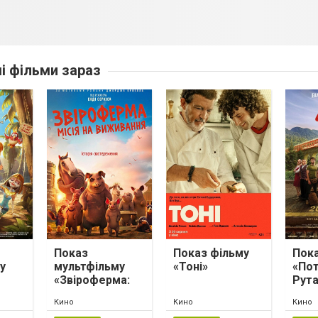
ші фільми зараз
Показ
Показ фільму
Пока
у
мультфільму
«Тоні»
«Пот
«Звіроферма:
Рута
і
місія на
Кино
Кино
Кино
мпа»
виживання»