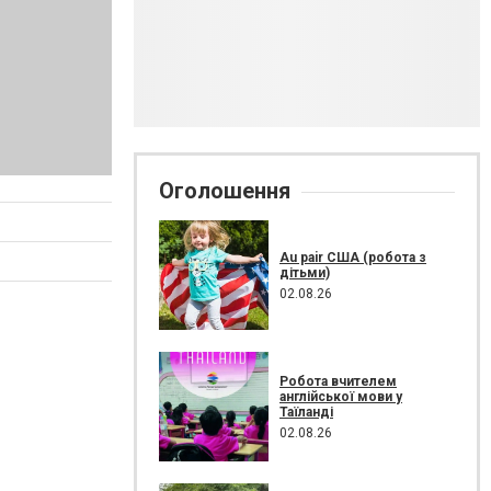
Оголошення
Au pair США (робота з
дітьми)
02.08.26
Робота вчителем
англійської мови у
Таїланді
02.08.26