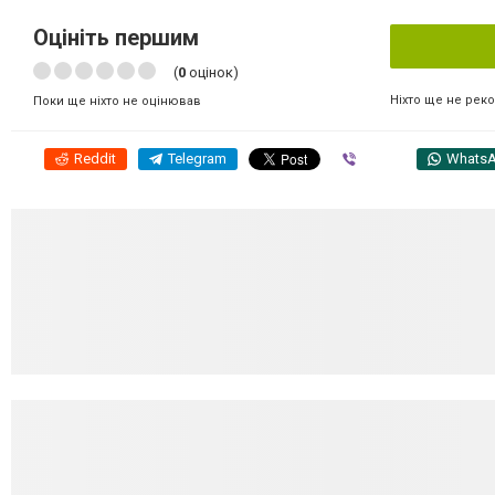
Оцініть першим
(
0
оцінок)
Ніхто ще не рек
Поки ще ніхто не оцінював
Reddit
Telegram
Viber
Whats