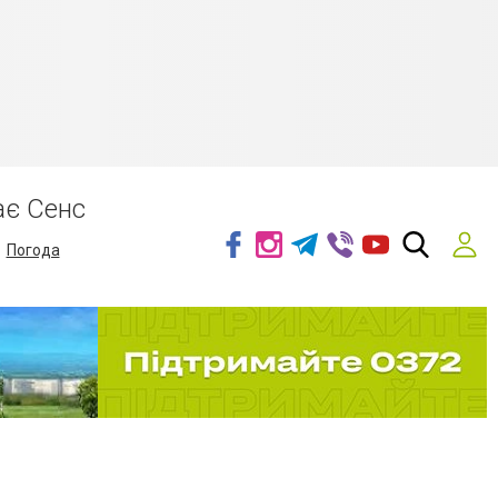
ає Сенс
Погода