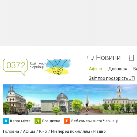
Новини
Афіша
Дозвілля
В
Звіт про прозорість JTI
К
Карта міста
Д
Довідкова
В
Веб-камери міста Чернівці
Головна
Афіша
Кіно
Ніч перед похміллям / Різдво