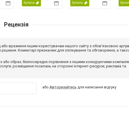
Купити
Купити
Купи
Рецензія
від або враження іншим користувачам нашого сайту з обов'язковою аргу
рішення. Коментарі призначені для спілкування та обговорення, а тако
з або образ; безпосереднє порівняння з іншими конкуруючими компанія
 послуги; розміщення посилань на сторонні інтернет-ресурси; реклама та
або
Авторизуйтесь
для написання відгуку