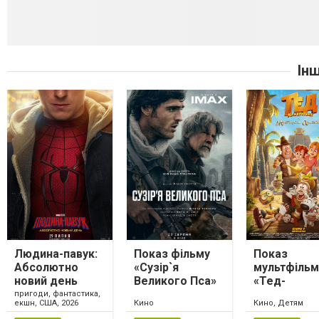
Ін
Людина-павук:
Показ фільму
Показ
Абсолютно
«Сузір`я
мультфільм
новий день
Великого Пса»
«Тед-
мандрівник 
пригоди, фантастика,
екшн, США, 2026
Кино
Кино, Детям
магічна ла