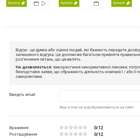
Купити
Купити
Купити
Відгук - це думка або оцінка людей, які бажають передати дос
залишеного відгука. Це допоможе багатьом прийняти правильне 
роз'яснення питань, що цікавлять.
Не дозволяється:
використання ненормативної лексики, погро
безпідставні заяви, що ображають діяльність компанії і / або її
самореклама.
Введіть email:
Ваш e-mail не відображатиметься на сайті
Враження
0/12
Розташування
0/12