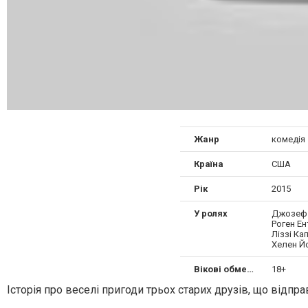
Жанр
комедія
Країна
США
Рік
2015
У ролях
Джозеф 
Роген Ен
Ліззі К
Хелен Й
Вікові обмеження
18+
Історія про веселі пригоди трьох старих друзів, що відпр