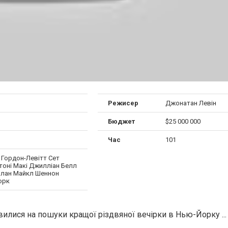
Режисер
Джонатан Левін
Бюджет
$25 000 000
Час
101
Гордон-Левітт Сет
тоні Макі Джилліан Белл
аплан Майкл Шеннон
орк
авилися на пошуки кращої різдвяної вечірки в Нью-Йорку ...