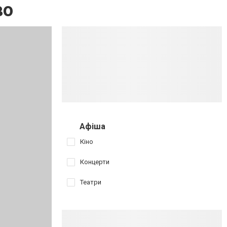
во
Афіша
Кіно
Концерти
Театри