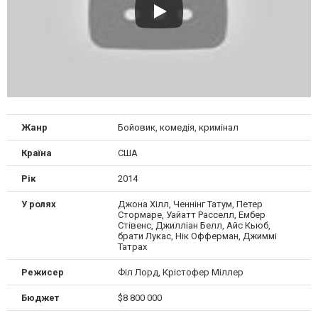
Жанр
Бойовик, комедія, кримінал
Країна
США
Рік
2014
У ролях
Джона Хілл, Ченнінг Татум, Петер
Стормаре, Уайатт Расселл, Ембер
Стівенс, Джилліан Белл, Айс Кьюб,
брати Лукас, Нік Офферман, Джиммі
Татрах
Режисер
Філ Лорд, Крістофер Міллер
Бюджет
$8 800 000