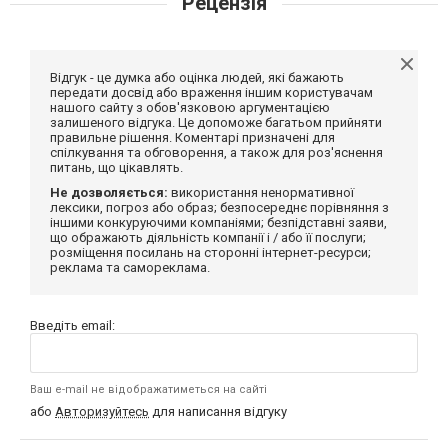
Рецензія
Відгук - це думка або оцінка людей, які бажають
передати досвід або враження іншим користувачам
нашого сайту з обов'язковою аргументацією
залишеного відгука. Це допоможе багатьом прийняти
правильне рішення. Коментарі призначені для
спілкування та обговорення, а також для роз'яснення
питань, що цікавлять.
Не дозволяється:
використання ненормативної
лексики, погроз або образ; безпосереднє порівняння з
іншими конкуруючими компаніями; безпідставні заяви,
що ображають діяльність компанії і / або її послуги;
розміщення посилань на сторонні інтернет-ресурси;
реклама та самореклама.
Введіть email:
Ваш e-mail не відображатиметься на сайті
або
Авторизуйтесь
для написання відгуку