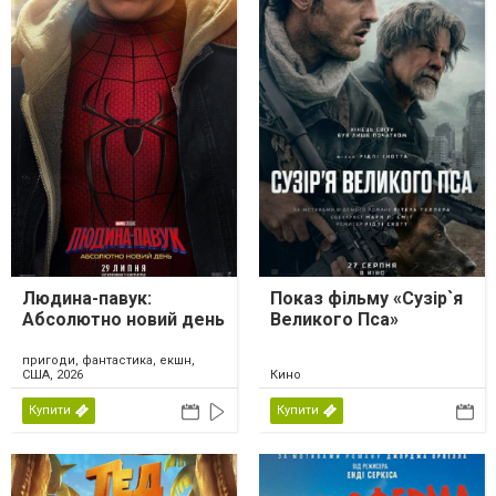
Людина-павук:
Показ фільму «Сузір`я
Абсолютно новий день
Великого Пса»
пригоди, фантастика, екшн,
США, 2026
Кино
Купити
Купити