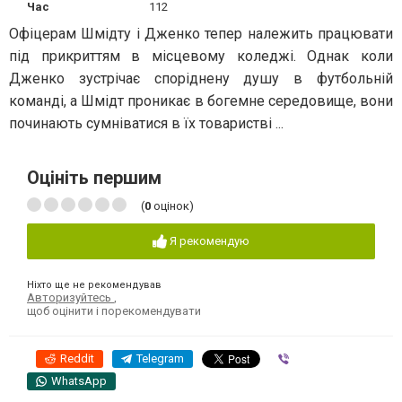
Час
112
Офіцерам Шмідту і Дженко тепер належить працювати
під прикриттям в місцевому коледжі. Однак коли
Дженко зустрічає споріднену душу в футбольній
команді, а Шмідт проникає в богемне середовище, вони
починають сумніватися в їх товаристві ...
Оцініть першим
(
0
оцінок)
Я рекомендую
Ніхто ще не рекомендував
Авторизуйтесь
,
щоб оцінити і порекомендувати
Reddit
Telegram
Viber
WhatsApp