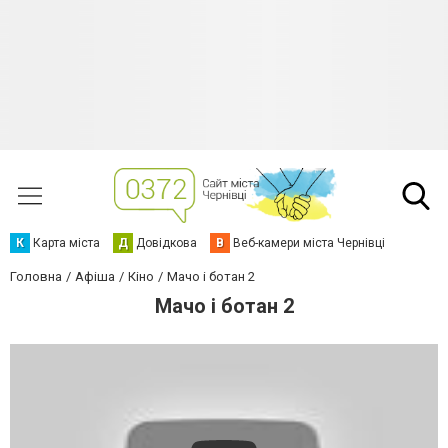
К
Карта міста
Д
Довідкова
В
Веб-камери міста Чернівці
Головна
Афіша
Кіно
Мачо і ботан 2
Мачо і ботан 2