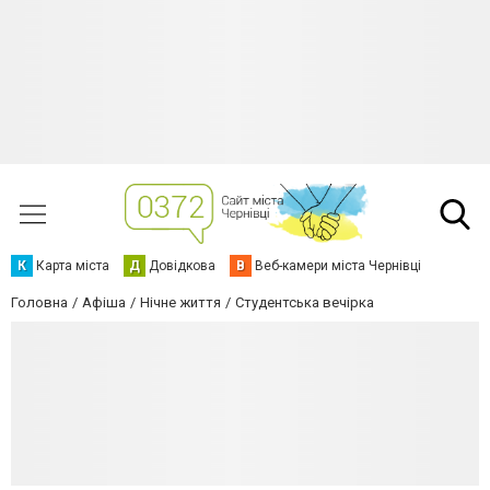
К
Карта міста
Д
Довідкова
В
Веб-камери міста Чернівці
Головна
Афіша
Нічне життя
Студентська вечірка