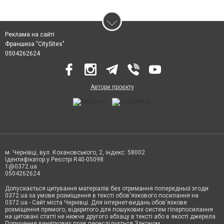
Реклама на сайті
Франшиза "CitySites"
0504262624
Автори проєкту
м. Чернівці, вул. Кохановського, 2, індекс: 58002
Ідентифікатор у Реєстрі R40-05098
1@0372.ua
0504262624
Допускається цитування матеріалів без отримання попередньої згоди
0372.ua за умови розміщення в тексті обов'язкового посилання на
0372.ua - Сайт міста Чернівці. Для інтернет-видань обов'язкове
розміщення прямого, відкритого для пошукових систем гіперпосилання
на цитовані статті не нижче другого абзацу в тексті або в якості джерела.
Порушення виняткових прав переслідується Законом.