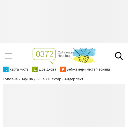
К
Карта міста
Д
Довідкова
В
Веб-камери міста Чернівці
Головна
Афіша
Інше
Шахтар - Андерлехт