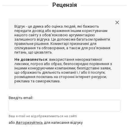
Рецензія
Відгук - це думка або оцінка людей, які бажають
передати досвід або враження іншим користувачам
нашого сайту з обов'язковою аргументацією
залишеного відгука. Це допоможе багатьом прийняти
правильне рішення. Коментарі призначені для
спілкування та обговорення, а також для роз'яснення
питань, що цікавлять.
Не дозволяється:
використання ненормативної
лексики, погроз або образ; безпосереднє порівняння з
іншими конкуруючими компаніями; безпідставні заяви,
що ображають діяльність компанії і / або її послуги;
розміщення посилань на сторонні інтернет-ресурси;
реклама та самореклама.
Введіть email:
Ваш e-mail не відображатиметься на сайті
або
Авторизуйтесь
для написання відгуку