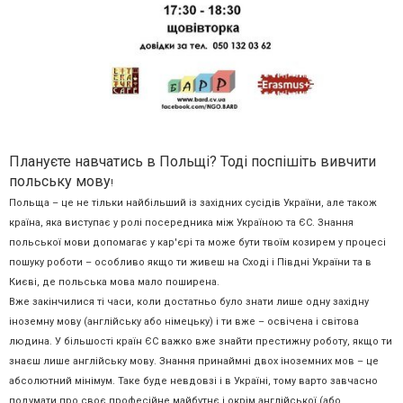
Плануєте навчатись в Польщі? Тоді поспішіть вивчити
польську мову
!
Польща – це не тільки найбільший із західних сусідів України, але також
країна, яка виступає у ролі посередника між Україною та ЄС. Знання
польської мови допомагає у кар'єрі та може бути твоїм козирем у процесі
пошуку роботи – особливо якщо ти живеш на Сході і Півдні України та в
Києві, де польська мова мало поширена.
Вже закінчилися ті часи, коли достатньо було знати лише одну західну
іноземну мову (англійську або німецьку) і ти вже – освічена і світова
людина. У більшості країн ЄС важко вже знайти престижну роботу, якщо ти
знаєш лише англійську мову. Знання принаймні двох іноземних мов – це
абсолютний мінімум. Таке буде невдовзі і в Україні, тому варто завчасно
подумати про своє професійне майбутнє і окрім англійської (або