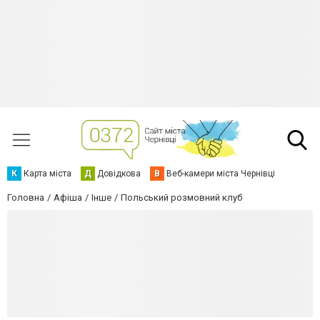
К
Карта міста
Д
Довідкова
В
Веб-камери міста Чернівці
Головна
Афіша
Інше
Польський розмовний клуб