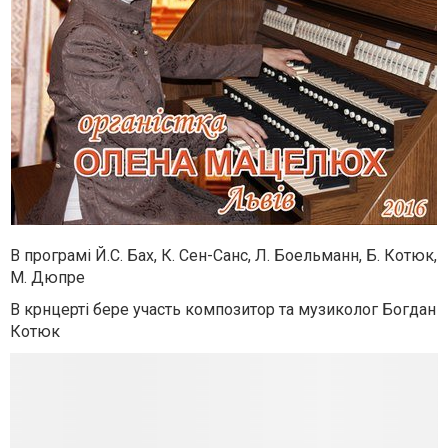
В програмі Й.С. Бах, К. Сен-Санс, Л. Боельманн, Б. Котюк,
М. Дюпре
В крнцерті бере участь композитор та музиколог Богдан
Котюк