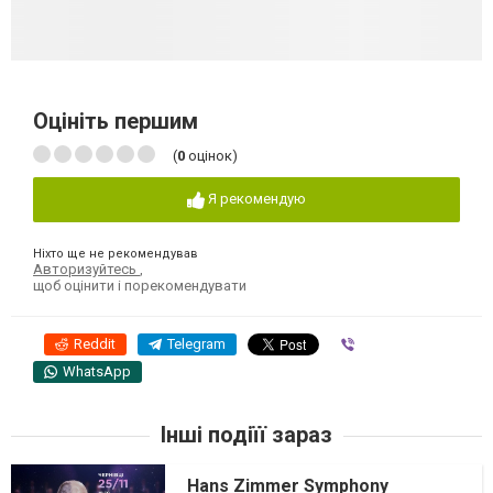
Оцініть першим
(
0
оцінок)
Я рекомендую
Ніхто ще не рекомендував
Авторизуйтесь
,
щоб оцінити і порекомендувати
Reddit
Telegram
Viber
WhatsApp
Інші подіїї зараз
Hans Zimmer Symphony