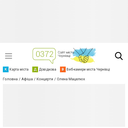
К
Карта міста
Д
Довідкова
В
Веб-камери міста Чернівці
Головна
Афіша
Концерти
Олена Мацелюх