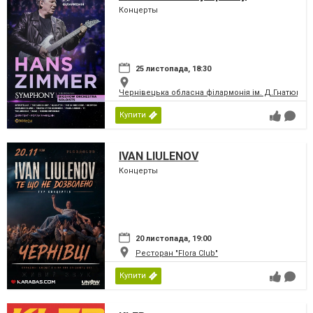
Концерты
25 листопада, 18:30
Чернівецька обласна філармонія ім. Д.Гнатюка
Купити
IVAN LIULENOV
Концерты
20 листопада, 19:00
Ресторан "Flora Club"
Купити