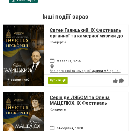
Інші подіїї зараз
Євген Галицький. IX Фестиваль
органної та камерної музики до
дня Незалежності України
Концерты
«INVICTUS/НЕСКОРЕНІ»
9 серпня, 17:00
Зал органної та камерної музики м.Чернівці
Купити
Серін де ЛЯБОМ та Олена
МАЦЕЛЮХ. IX Фестиваль
органної та камерної музики до
Концерты
дня Незалежності України
«INVICTUS/НЕСКОРЕНІ»
14 серпня, 18:00