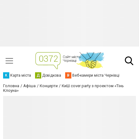
К
Карта міста
Д
Довідкова
В
Веб-камери міста Чернівці
Головна
Афіша
Концерти
КиШ cover party з проектом «Тінь
Клоуна»