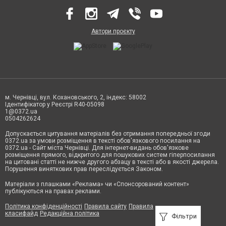
Автори проєкту
м. Чернівці, вул. Кохановського, 2, індекс: 58002
Ідентифікатор у Реєстрі R40-05098
1@0372.ua
0504262624
Допускається цитування матеріалів без отримання попередньої згоди
0372.ua за умови розміщення в тексті обов'язкового посилання на
0372.ua - Сайт міста Чернівці. Для інтернет-видань обов'язкове
розміщення прямого, відкритого для пошукових систем гіперпосилання
на цитовані статті не нижче другого абзацу в тексті або в якості джерела.
Порушення виняткових прав переслідується Законом.
Матеріали з плашками «Реклама» чи «Спонсорований контент»
публікуються на правах реклами.
Політика конфіденційності
Правила сайту
Правила
класифайд
Редакційна політика
Фільтри