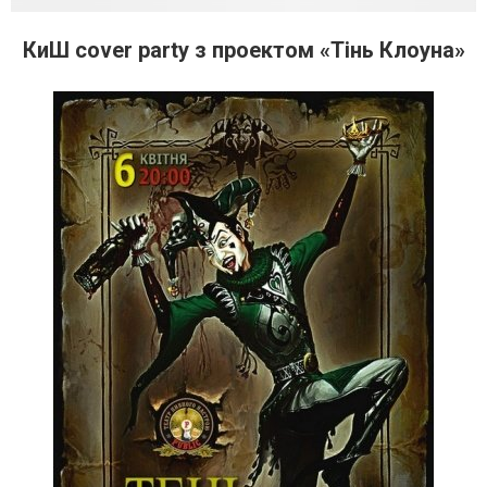
КиШ cover party з проектом «Тінь Клоуна»