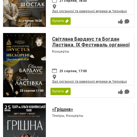
21 серпня, 18:00
Зал органної та камерної музики м.Чернівці
Купити
Світлана Бардаус та Богдан
Ластівка. IX Фестиваль органної
та камерної музики до дня
Концерты
Незалежності України
«INVICTUS/НЕСКОРЕНІ»
23 серпня, 17:00
Зал органної та камерної музики м.Чернівці
Купити
«Грішна»
Театры, Концерты