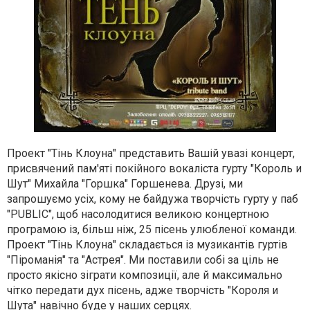
Проект "Тінь Клоуна" представить Вашій увазі концерт,
присвячений пам'яті покійного вокаліста гурту "Король и
Шут" Михайла "Горшка" Горшенева. Друзі, ми
запрошуємо усіх, кому не байдужа творчість гурту у паб
"PUBLIC", щоб насолодитися великою концертною
програмою із, більш ніж, 25 пісень улюбленої команди.
Проект "Тінь Клоуна" складається із музикантів гуртів
"Піроманія" та "Астрея". Ми поставили собі за ціль не
просто якісно зіграти композиції, але й максимально
чітко передати дух пісень, адже творчість "Короля и
Шута" навічно буде у наших серцях.