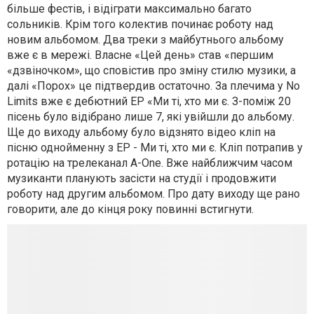
більше фестів, і відіграти максимально багато
сольників. Крім того колектив починає роботу над
новим альбомом. Два треки з майбутнього альбому
вже є в мережі. Власне «Цей день» став «першим
«дзвіночком», що сповістив про зміну стилю музики, а
далі «Порох» це підтвердив остаточно. За плечима у No
Limits вже є дебютний ЕР «Ми ті, хто ми є. З-поміж 20
пісень було відібрано лише 7, які увійшли до альбому.
Ще до виходу альбому було відзнято відео кліп на
пісню однойменну з ЕР - Ми ті, хто ми є. Кліп потрапив у
ротацію на трелеканал A-One. Вже найближчим часом
музиканти планують засісти на студії і продовжити
роботу над другим альбомом. Про дату виходу ще рано
говорити, але до кінця року повинні встигнути.