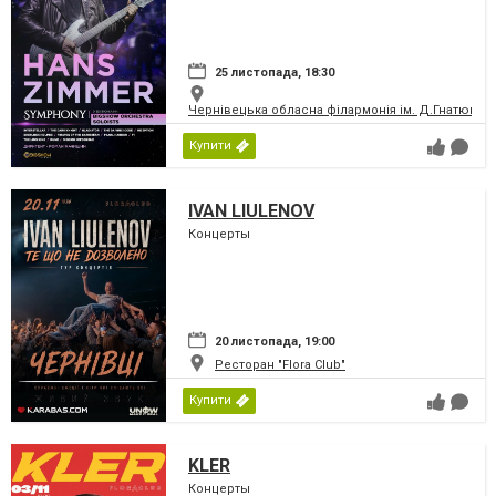
25 листопада, 18:30
Чернівецька обласна філармонія ім. Д.Гнатюка
Купити
IVAN LIULENOV
Концерты
20 листопада, 19:00
Ресторан "Flora Club"
Купити
KLER
Концерты