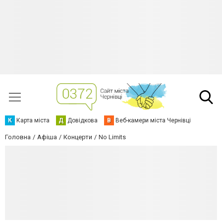
К
Карта міста
Д
Довідкова
В
Веб-камери міста Чернівці
Головна
Афіша
Концерти
No Limits