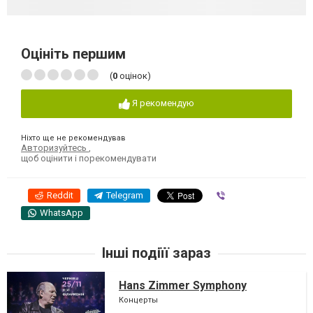
Оцініть першим
(
0
оцінок)
Я рекомендую
Ніхто ще не рекомендував
Авторизуйтесь
,
щоб оцінити і порекомендувати
Reddit
Telegram
Viber
WhatsApp
Інші подіїї зараз
Hans Zimmer Symphony
Концерты