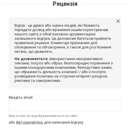
Рецензія
Відгук - це думка або оцінка людей, які бажають
передати досвід або враження іншим користувачам
нашого сайту з обов'язковою аргументацією
залишеного відгука. Це допоможе багатьом прийняти
правильне рішення. Коментарі призначені для
спілкування та обговорення, а також для роз'яснення
питань, що цікавлять.
Не дозволяється:
використання ненормативної
лексики, погроз або образ; безпосереднє порівняння з
іншими конкуруючими компаніями; безпідставні заяви,
що ображають діяльність компанії і / або її послуги;
розміщення посилань на сторонні інтернет-ресурси;
реклама та самореклама.
Введіть email:
Ваш e-mail не відображатиметься на сайті
або
Авторизуйтесь
для написання відгуку