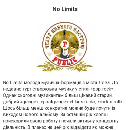
No Limits
No Limits молода музична формація з міста Лева. До
недавно гурт створював музику у стилі «pop-rock».
Однак сьогодні музикантам більш цікавий старий,
добрий «grange», «postgrange» «blues rock», «rock`n`roll».
Щось більш менш конкретне можна буде почути із
виходом нового альбому. За останній рік хлопці
прискорили свою роботу і почали активну концертну
діяльність. В планах на цей рік відвідати як можна