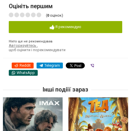
Оцініть першим
(
0
оцінок)
Я рекомендую
Ніхто ще не рекомендував
Авторизуйтесь
,
щоб оцінити і порекомендувати
Reddit
Telegram
Viber
WhatsApp
Інші подіїї зараз