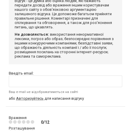
Відгук - це думка або оцінка людей, які бажають
передати досвід або враження іншим користувачам
нашого сайту з обов'язковою аргументацією
залишеного відгука. Це допоможе багатьом прийняти
правильне рішення. Коментарі призначені для
спілкування та обговорення, а також для роз'яснення
питань, що цікавлять.
Не дозволяється:
використання ненормативної
лексики, погроз або образ; безпосереднє порівняння з
іншими конкуруючими компаніями; безпідставні заяви,
що ображають діяльність компанії і / або її послуги;
розміщення посилань на сторонні інтернет-ресурси;
реклама та самореклама.
Введіть email:
Ваш e-mail не відображатиметься на сайті
або
Авторизуйтесь
для написання відгуку
Враження
0/12
Розташування