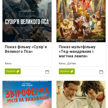
Показ фільму «Сузір`я
Показ мультфільму
Великого Пса»
«Тед-мандрівник і
магічна лампа»
Кино
Кино, Детям
Купити
Купити