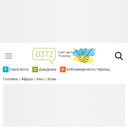
К
Карта міста
Д
Довідкова
В
Веб-камери міста Чернівці
Головна
Афіша
Кіно
Клан