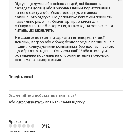
Відгук - це думка або оцінка людей, які бажають
передати досвід або враження іншим користувачам
нашого сайту з обов'язковою аргументацією
залишеного відгука. Це допоможе багатьом прийняти
правильне рішення. Коментарі призначені для
спілкування та обговорення, а також для роз'яснення
питань, що цікавлять.
Не дозволяється:
використання ненормативної
лексики, погроз або образ; безпосереднє порівняння з
іншими конкуруючими компаніями; безпідставні заяви,
що ображають діяльність компанії і / або її послуги;
розміщення посилань на сторонні інтернет-ресурси;
реклама та самореклама.
Введіть email:
Ваш e-mail не відображатиметься на сайті
або
Авторизуйтесь
для написання відгуку
Враження
0/12