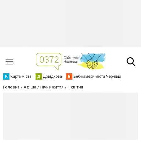
К
Карта міста
Д
Довідкова
В
Веб-камери міста Чернівці
Головна
Афіша
Нічне життя
1 квітня