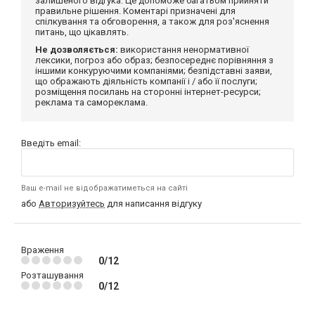
залишеного відгука. Це допоможе багатьом прийняти
правильне рішення. Коментарі призначені для
спілкування та обговорення, а також для роз'яснення
питань, що цікавлять.
Не дозволяється:
використання ненормативної
лексики, погроз або образ; безпосереднє порівняння з
іншими конкуруючими компаніями; безпідставні заяви,
що ображають діяльність компанії і / або її послуги;
розміщення посилань на сторонні інтернет-ресурси;
реклама та самореклама.
Введіть email:
Ваш e-mail не відображатиметься на сайті
або
Авторизуйтесь
для написання відгуку
Враження
0/12
Розташування
0/12