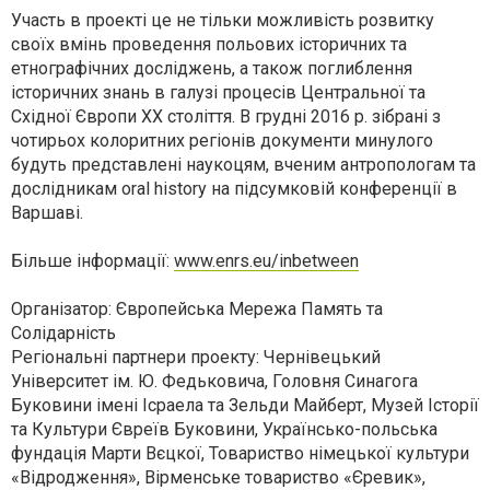
Участь в проекті це не тільки можливість розвитку
своїх вмінь проведення польових історичних та
етнографічних досліджень, а також поглиблення
історичних знань в галузі процесів Центральної та
Східної Європи ХХ століття. В грудні 2016 р. зібрані з
чотирьох колоритних регіонів документи минулого
будуть представлені наукоцям, вченим антропологам та
дослідникам oral history на підсумковій конференції в
Варшаві.
Більше інформації:
www.enrs.eu/inbetween
Oрганізатор: Європейська Мережа Память та
Солідарність
Регіональні партнери проекту: Чернівецький
Університет ім. Ю. Федьковича, Головня Синагога
Буковини імені Ісраела та Зельди Майберт, Музей Історії
та Культури Євреїв Буковини, Українсько-польська
фундація Марти Вєцкої, Товариство німецької культури
«Відродження», Вірменське товариство «Єревик»,