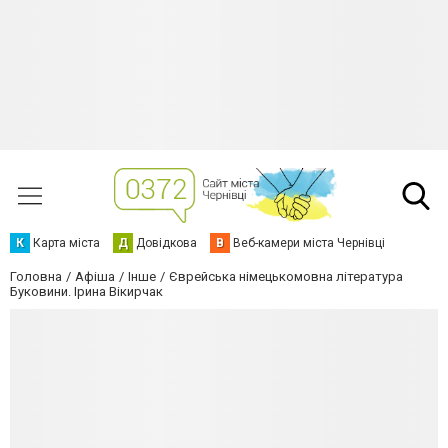
К
Карта міста
Д
Довідкова
В
Веб-камери міста Чернівці
Головна
Афіша
Інше
Єврейська німецькомовна література
Буковини. Ірина Вікирчак