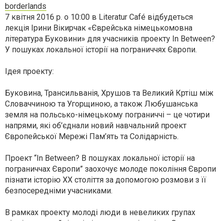
borderlands
7 квітня 2016 р. о 10:00 в Literatur Café відбудеться
лекція Ірини Вікирчак «Єврейська німецькомовна
література Буковини» для учасників проекту In Between?
У пошуках локальної історії на пограниччях Європи.
Ідея проекту:
Буковина, Трансильванія, Хрушов та Великий Кртіш між
Словаччиною та Угорщиною, а також Любушанська
земля на польсько-німецькому пограниччі – це чотири
напрями, які об’єднали новий навчальний проект
Європейської Мережі Пам’ять та Солідарність.
Проект “In Between? В пошуках локальної історії на
пограниччах Європи” заохочує молоде покоління Європи
пізнати історію ХХ століття за допомогою розмови з її
безпосередніми учасниками.
В рамках проекту молоді люди в невеликих групах