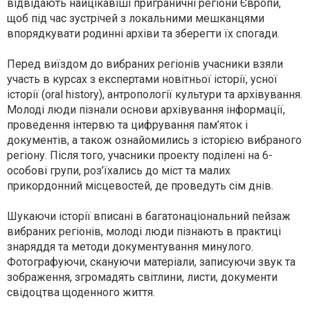
відвідають найцікавіші приграничні регіони Європи,
щоб під час зустрічей з локальними мешканцями
впорядкувати родинні архіви та зберегти їх спогади.
Перед виїздом до вибраних регіонів учасники взяли
участь в курсах з експертами новітньої історії, усної
історії (oral history), антропології культури та архівування.
Молоді люди пізнали основи архівування інформації,
проведення інтервю та цифрування пам’яток і
документів, а також ознайомились з історією вибраного
регіону. Після того, учасники проекту поділені на 6-
особові групи, роз’їхались до міст та малих
прикордонний місцевостей, де проведуть сім днів.
Шукаючи історії вписані в багатонаціональний пейзаж
вибраних регіонів, молоді люди пізнають в практиці
знаряддя та методи документування минулого.
Фотографуючи, скануючи матеріали, записуючи звук та
зображення, згромадять світлини, листи, документи
свідоцтва щоденного життя.