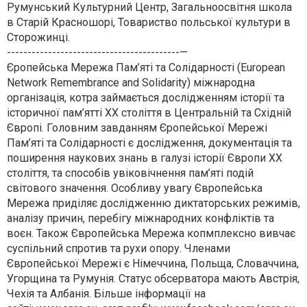
Румунський Культурний Центр, Загальноосвітня школа
в Старій Красношорі, Товариство польської культури в
Сторожинці.
------------------------------------------—
Єропейська Мережа Пам’яті та Солідарності (European
Network Remembrance and Solidarity) міжнародна
організація, котра займається дослідженням історії та
історичної пам’ятті ХХ століття в Центральній та Східній
Європі. Головним завданням Єропейської Мережі
Пам’яті та Солідарності є дослідження, документація та
поширення наукових знань в галузі історії Європи ХХ
століття, та способів увіковічнення пам’яті подій
світового значення. Особливу увагу Європейська
Мережа приділяє дослідженню диктаторських режимів,
аналізу причин, перебігу міжнародних конфліктів та
воєн. Також Європейська Мережа копмплексно вивчає
суспільний спротив та рухи опору. Членами
Європейської Мережі є Німеччина, Польща, Словаччина,
Угорщина та Румунія. Статус обсерватора мають Австрія,
Чехія та Албанія. Більше інформації на