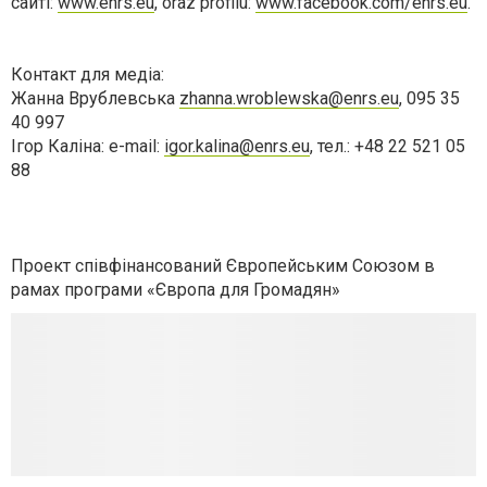
сайті:
www.enrs.eu
, oraz profilu:
www.facebook.com/enrs.eu
.
Контакт для медіа:
Жанна Врублевська
zhanna.wroblewska@enrs.eu
, 095 35
40 997
Iгор Каліна: e-mail:
igor.kalina@enrs.eu
, тел.: +48 22 521 05
88
Проект співфінансований Європейським Союзом в
рамах програми «Європа для Громадян»