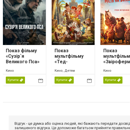
Показ фільму
Показ
Показ
«Сузір`я
мультфільму
мультфільм
Великого Пса»
«Тед-
«Звіроферм
мандрівник і
місія на
Кино
Кино, Детям
Кино
магічна лампа»
виживання
Купити
Купити
Купити
Відгук - це думка або оцінка людей, які бажають передати дос
залишеного відгука. Це допоможе багатьом прийняти правильне 