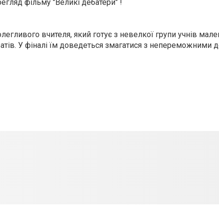
регляд
фільму "Великі дебатери" !
олегливого вчителя, який готує з невелкої групи учнів мал
атів. У фіналі їм доведеться змагатися з непереможними 