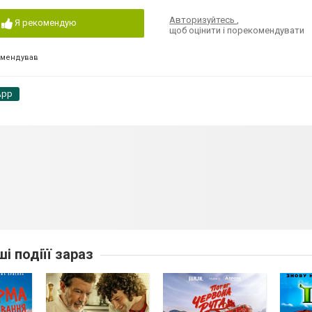
Авторизуйтесь
,
Я рекомендую
щоб оцінити і порекомендувати
омендував
App
ші подіїї зараз