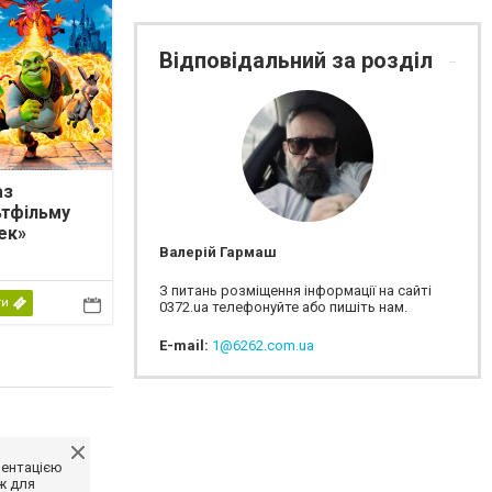
Відповідальний за розділ
аз
ьтфільму
ек»
Валерій Гармаш
З питань розміщення інформації на сайті
ти
0372.ua телефонуйте або пишіть нам.
E-mail:
1@6262.com.ua
ментацією
ж для