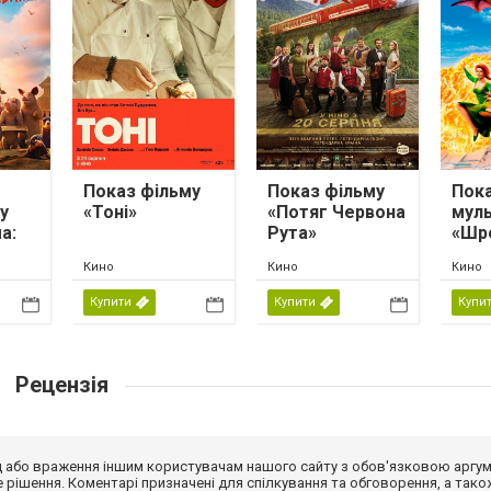
Показ фільму
Показ фільму
Пок
у
«Тоні»
«Потяг Червона
мул
а:
Рута»
«Шр
Кино
Кино
Кино
»
Купити
Купити
Купи
Рецензія
від або враження іншим користувачам нашого сайту з обов'язковою аргу
рішення. Коментарі призначені для спілкування та обговорення, а тако