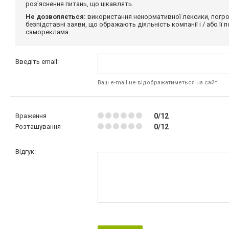
роз'яснення питань, що цікавлять.
Не дозволяється:
використання ненормативної лексики, погро
безпідставні заяви, що ображають діяльність компанії і / або її
самореклама.
Введіть email:
Ваш e-mail не відображатиметься на сайті
Враження
0/12
Розташування
0/12
Відгук: