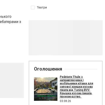
Театри
енького
дебатерами з
Оголошення
Рейлінги Thule з
направляючими і
мобільними кітами для
силової кришки кузова
пікапа від Tuning BVV.
Крышка кузова пикапа,
производство.
03.08.26