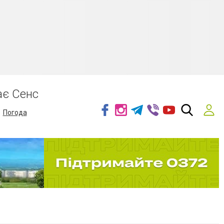
ає Сенс
Погода