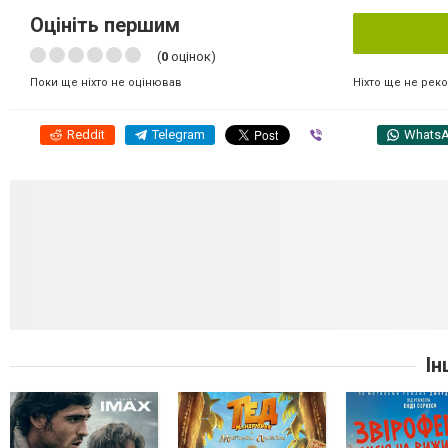
Оцініть першим
(
0
оцінок)
Ніхто ще не рек
Поки ще ніхто не оцінював
Reddit
Telegram
Viber
Whats
Ін