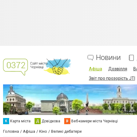
Новини
Афіша
Дозвілля
В
Звіт про прозорість JTI
К
Карта міста
Д
Довідкова
В
Веб-камери міста Чернівці
Головна
Афіша
Кіно
Великі дебатери