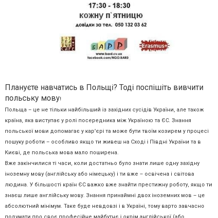
Плануєте навчатись в Польщі? Тоді поспішіть вивчити
польську мову
!
Польща – це не тільки найбільший із західних сусідів України, але також
країна, яка виступає у ролі посередника між Україною та ЄС. Знання
польської мови допомагає у кар'єрі та може бути твоїм козирем у процесі
пошуку роботи – особливо якщо ти живеш на Сході і Півдні України та в
Києві, де польська мова мало поширена.
Вже закінчилися ті часи, коли достатньо було знати лише одну західну
іноземну мову (англійську або німецьку) і ти вже – освічена і світова
людина. У більшості країн ЄС важко вже знайти престижну роботу, якщо ти
знаєш лише англійську мову. Знання принаймні двох іноземних мов – це
абсолютний мінімум. Таке буде невдовзі і в Україні, тому варто завчасно
подумати про своє професійне майбутнє і окрім англійської (або