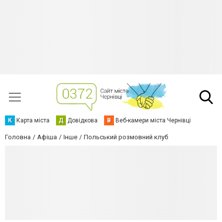
К
Карта міста
Д
Довідкова
В
Веб-камери міста Чернівці
Головна
Афіша
Інше
Польський розмовний клуб