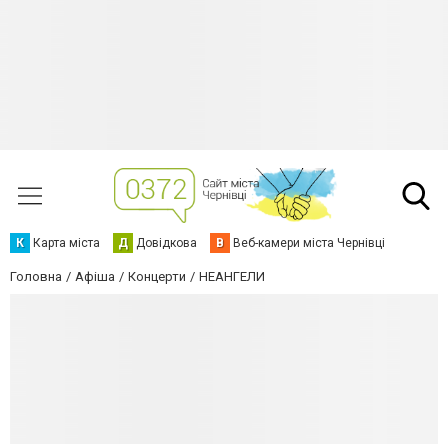
К
Карта міста
Д
Довідкова
В
Веб-камери міста Чернівці
Головна
Афіша
Концерти
НЕАНГЕЛИ