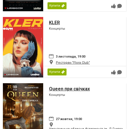
Купити
KLER
Концерты
3 листопада, 19:00
Ресторан "Flora Club"
Купити
Queen при свічках
Концерты
27 жовтня, 19:00
Чернівецька обласна філармонія ім. Д.Гнатюка