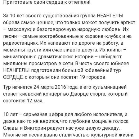
Приготовьте свои сердца к оттепели!
За 10 лет своего существования группа НЕАНГЕЛЫ
обрела самое ценное, что только может получить артист
– массовую и безоговорочную народную любовь. Их
песни – самые востребованные в караоке-клубах и на
радиостанциях. Их напевают по дороге на работу, в
моменты грусти или счастливого досуга. Их клипы –
миниатюрные драматические истории – набирают
миллионы просмотров в сети. В честь своего юбилея
НЕАНГЕЛЫ подготовили большой юбилейный тур
СЕРДЦЕ, с которым они посетят 19 городов.
Тур начнется 24 марта 2016 года, а его кульминацией
станет киевский концерт во Дворце спорта, который
состоится 12 мая.
10 лет – серьезная цифра для любого исполнителя, и
даже как-то не верится, что глубокие мощные голоса
Славы и Виктории радуют нас уже целую декаду.
Многие их песни давно стали частью культурной жизни