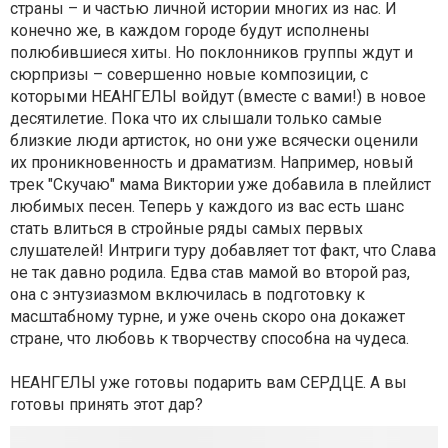
страны – и частью личной истории многих из нас. И
конечно же, в каждом городе будут исполнены
полюбившиеся хиты. Но поклонников группы ждут и
сюрпризы – совершенно новые композиции, с
которыми НЕАНГЕЛЫ войдут (вместе с вами!) в новое
десятилетие. Пока что их слышали только самые
близкие люди артисток, но они уже всячески оценили
их проникновенность и драматизм. Например, новый
трек "Скучаю" мама Виктории уже добавила в плейлист
любимых песен. Теперь у каждого из вас есть шанс
стать влиться в стройные ряды самых первых
слушателей! Интриги туру добавляет тот факт, что Слава
не так давно родила. Едва став мамой во второй раз,
она с энтузиазмом включилась в подготовку к
масштабному турне, и уже очень скоро она докажет
стране, что любовь к творчеству способна на чудеса.
НЕАНГЕЛЫ уже готовы подарить вам СЕРДЦЕ. А вы
готовы принять этот дар?