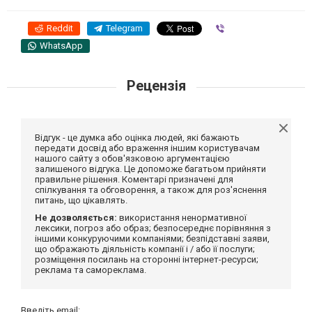
Reddit
Telegram
Viber
WhatsApp
Рецензія
Відгук - це думка або оцінка людей, які бажають
передати досвід або враження іншим користувачам
нашого сайту з обов'язковою аргументацією
залишеного відгука. Це допоможе багатьом прийняти
правильне рішення. Коментарі призначені для
спілкування та обговорення, а також для роз'яснення
питань, що цікавлять.
Не дозволяється:
використання ненормативної
лексики, погроз або образ; безпосереднє порівняння з
іншими конкуруючими компаніями; безпідставні заяви,
що ображають діяльність компанії і / або її послуги;
розміщення посилань на сторонні інтернет-ресурси;
реклама та самореклама.
Введіть email: