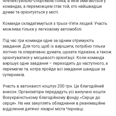
інтелектуально-спортивна гонка, в якій змагаються у
командах, а переможцем стає той, хто найшвидше
думає та орієнтується у місті.
Команди складатимуться з трьох-п’яти людей. Участь
можлива тільки у легковому автомобілі.
Під час гри команди одне за одним отримують
завдання. Для того, щоб їх вирішити, потрібно тільки
логічно та оперативно думати, шукати підказки, а також
орієнтуватися у місцевості орієнтації. Коли команда
вирішує одне завдання – переходить до наступного, а
перемагає та, котра пройде всі завдання швидше за
суперників.
Участь в автоквесті коштує 200 грн. Це благодійний
внесок. Організатори передадуть усі вилучені кошти
Всеукраїнстькому благодійному фонду «Серце до
серця». На них закуплять обладнання в реанімаційне
відділення дитячої лікарні міста Чернівці.