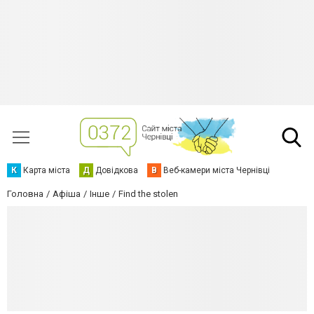
К
Карта міста
Д
Довідкова
В
Веб-камери міста Чернівці
Головна
Афіша
Інше
Find the stolen