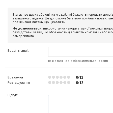
Відгук - це думка або оцінка людей, які бажають передати дос
залишеного відгука. Це допоможе багатьом прийняти правильне 
роз'яснення питань, що цікавлять.
Не дозволяється:
використання ненормативної лексики, погро
безпідставні заяви, що ображають діяльність компанії і / або її
самореклама.
Введіть email:
Ваш e-mail не відображатиметься на сайті
Враження
0/12
Розташування
0/12
Відгук: