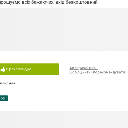
апрошуємо всіх бажаючих, вхід безкоштовний.
Авторизуйтесь
,
Я рекомендую
щоб оцінити і порекомендувати
омендував
App