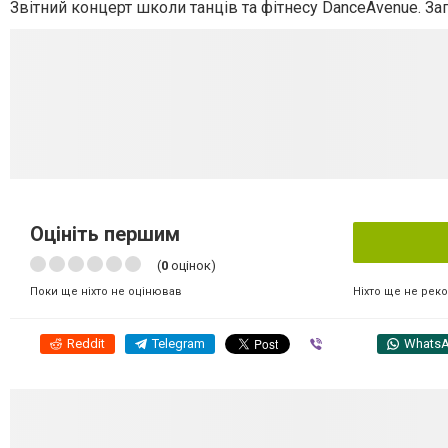
Звітний концерт школи танців та фітнесу DanceAvenue. З
Оцініть першим
(
0
оцінок)
Ніхто ще не рек
Поки ще ніхто не оцінював
Reddit
Telegram
Viber
Whats