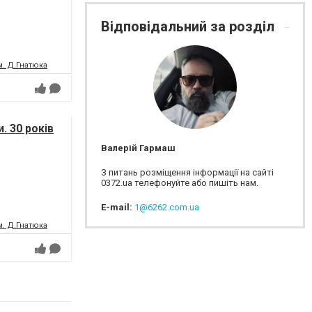
Відповідальний за розділ
м. Д.Гнатюка
. 30 років
Валерій Гармаш
З питань розміщення інформації на сайті
0372.ua телефонуйте або пишіть нам.
E-mail:
1@6262.com.ua
м. Д.Гнатюка