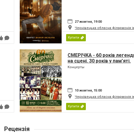
27 жовтня, 19:00
Чернівецька обласна філармонія і
Купити
СМЕРІЧКА - 60 років легенди
на сцені. 30 років у пам’яті.
Концерты
10 жовтня, 15:00
Чернівецька обласна філармонія і
Купити
Рецензія