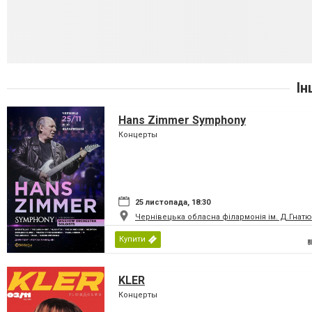
Ін
Hans Zimmer Symphony
Концерты
25 листопада, 18:30
Чернівецька обласна філармонія ім. Д.Гнатю
Купити
KLER
Концерты