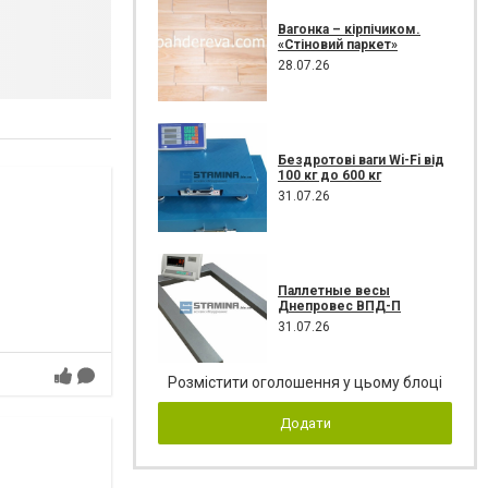
Вагонка – кірпічиком.
«Стіновий паркет»
28.07.26
Бездротові ваги Wi-Fi від
100 кг до 600 кг
31.07.26
Паллетные весы
Днепровес ВПД-П
31.07.26
Розмістити оголошення у цьому блоці
Додати