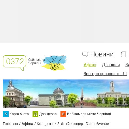
Новини
Афіша
Дозвілля
В
Звіт про прозорість JTI
К
Карта міста
Д
Довідкова
В
Веб-камери міста Чернівці
Головна
Афіша
Концерти
Звітній концерт DanceAvenue