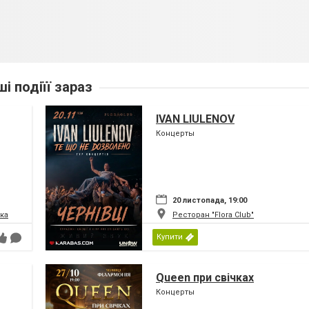
ші подіїї зараз
IVAN LIULENOV
Концерты
20 листопада, 19:00
ка
Ресторан "Flora Club"
Купити
Queen при свічках
Концерты