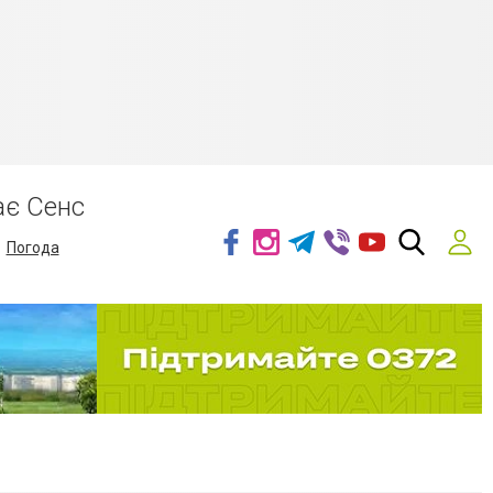
ає Сенс
Погода