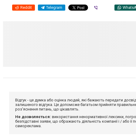
Reddit
Telegram
Viber
Whats
Відгук - це думка або оцінка людей, які бажають передати дос
залишеного відгука. Це допоможе багатьом прийняти правильне 
роз'яснення питань, що цікавлять.
Не дозволяється:
використання ненормативної лексики, погро
безпідставні заяви, що ображають діяльність компанії і / або її
самореклама.