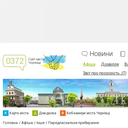
Новини
Афіша
Дозвілля
В
Звіт про прозорість JTI
К
Карта міста
Д
Довідкова
В
Веб-камери міста Чернівці
Головна
Афіша
Інше
Передпасхальне прибирання