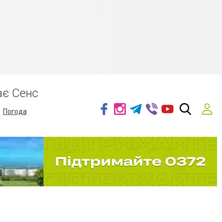
ає Сенс
Погода