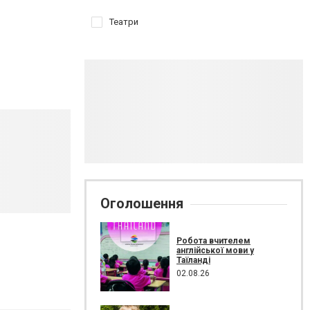
Театри
Оголошення
Робота вчителем
англійської мови у
Таїланді
02.08.26