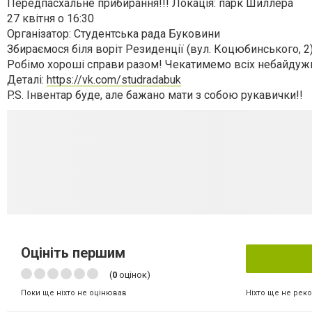
Передпасхальне прибирання!!! Локація: парк Шиллера
27 квітня о 16:30
Організатор: Студентська рада Буковини
Збираємося біля воріт Резиденції (вул. Коцюбинського, 2) 
Робімо хороші справи разом! Чекатимемо всіх небайдужих
Деталі:
https://vk.com/studradabuk
P.S. Інвентар буде, але бажано мати з собою рукавички!!
Оцініть першим
(
0
оцінок)
Ніхто ще не рек
Поки ще ніхто не оцінював