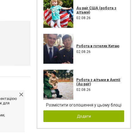
Au pair США (робота з
дітьми)
02.08.26
Робота в готелях Китаю
02.08.26
Робота з дітьми в Англії
(Au pair)
02.08.26
ментацією
ж для
Розмістити оголошення у цьому блоці
ми;
Додати