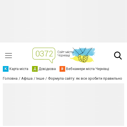
К
Карта міста
Д
Довідкова
В
Веб-камери міста Чернівці
Головна
Афіша
Інше
Формула сайту: як все зробити правильно