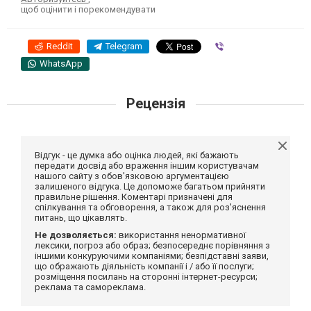
щоб оцінити і порекомендувати
Reddit
Telegram
Viber
WhatsApp
Рецензія
Відгук - це думка або оцінка людей, які бажають
передати досвід або враження іншим користувачам
нашого сайту з обов'язковою аргументацією
залишеного відгука. Це допоможе багатьом прийняти
правильне рішення. Коментарі призначені для
спілкування та обговорення, а також для роз'яснення
питань, що цікавлять.
Не дозволяється:
використання ненормативної
лексики, погроз або образ; безпосереднє порівняння з
іншими конкуруючими компаніями; безпідставні заяви,
що ображають діяльність компанії і / або її послуги;
розміщення посилань на сторонні інтернет-ресурси;
реклама та самореклама.