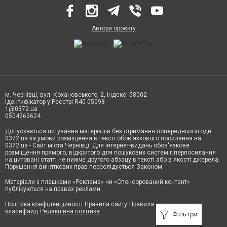
Автори проєкту
м. Чернівці, вул. Кохановського, 2, індекс: 58002
Ідентифікатор у Реєстрі R40-05098
1@0372.ua
0504262624
Допускається цитування матеріалів без отримання попередньої згоди
0372.ua за умови розміщення в тексті обов'язкового посилання на
0372.ua - Сайт міста Чернівці. Для інтернет-видань обов'язкове
розміщення прямого, відкритого для пошукових систем гіперпосилання
на цитовані статті не нижче другого абзацу в тексті або в якості джерела.
Порушення виняткових прав переслідується Законом.
Матеріали з плашками «Реклама» чи «Спонсорований контент»
публікуються на правах реклами.
Політика конфіденційності
Правила сайту
Правила
класифайд
Редакційна політика
Фільтри