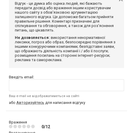
Відгук - це думка або оцінка людей, які бажають
передати досвід або враження іншим користувачам
нашого сайту з обов'язковою аргументацією
залишеного відгука. Це допоможе багатьом прийняти
правильне рішення. Коментарі призначені для
спілкування та обговорення, а також для роз'яснення
питань, що цікавлять.
Не дозволяється:
використання ненормативної
лексики, погроз або образ; безпосереднє порівняння з
іншими конкуруючими компаніями; безпідставні заяви,
що ображають діяльність компанії і / або її послуги;
розміщення посилань на сторонні інтернет-ресурси;
реклама та самореклама.
Введіть email:
Ваш e-mail не відображатиметься на сайті
або
Авторизуйтесь
для написання відгуку
Враження
0/12
Розташування