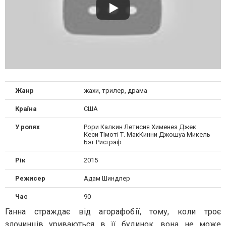
Жанр
жахи, трилер, драма
Країна
США
У ролях
Рори Калкин Летисия Хименез Джек
Кеси Тімоті Т. МакКинни Джошуа Микель
Бэт Рисграф
Рік
2015
Режисер
Адам Шиндлер
Час
90
Ганна страждає від агорафобії, тому, коли троє
злочинців уриваються в її будинок, вона не може