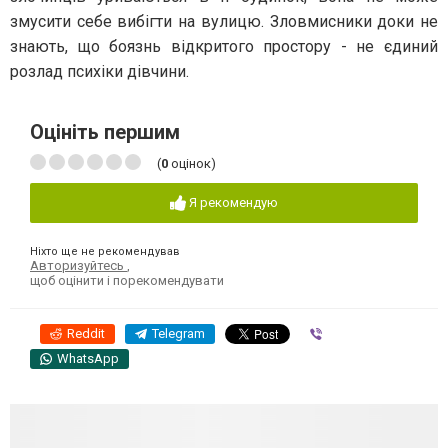
змусити себе вибігти на вулицю. Зловмисники доки не
знають, що боязнь відкритого простору - не єдиний
розлад психіки дівчини.
Оцініть першим
(
0
оцінок)
Я рекомендую
Ніхто ще не рекомендував
Авторизуйтесь
,
щоб оцінити і порекомендувати
Reddit
Telegram
Viber
WhatsApp