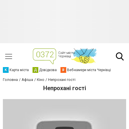
К
Карта міста
Д
Довідкова
В
Веб-камери міста Чернівці
Головна
Афіша
Кіно
Непрохані гості
Непрохані гості