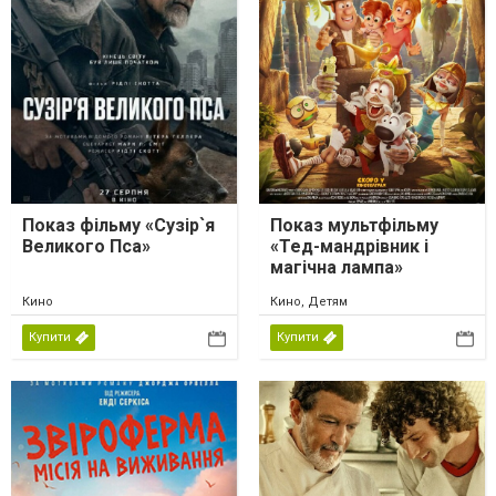
Показ фільму «Сузір`я
Показ мультфільму
Великого Пса»
«Тед-мандрівник і
магічна лампа»
Кино
Кино, Детям
Купити
Купити