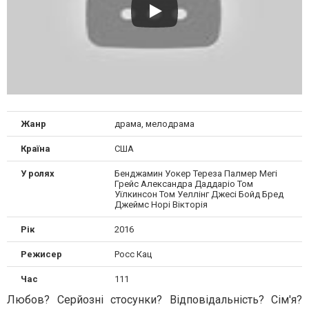
Жанр
драма, мелодрама
Країна
США
У ролях
Бенджамин Уокер Тереза Палмер Мегі
Грейс Александра Даддаріо Том
Уїлкинсон Том Уеллінг Джесі Бойд Бред
Джеймс Норі Вікторія
Рік
2016
Режисер
Росс Кац
Час
111
Любов? Серйозні стосунки? Відповідальність? Сім'я?