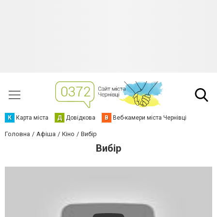
К
Карта міста
Д
Довідкова
В
Веб-камери міста Чернівці
Головна
Афіша
Кіно
Вибір
Вибір