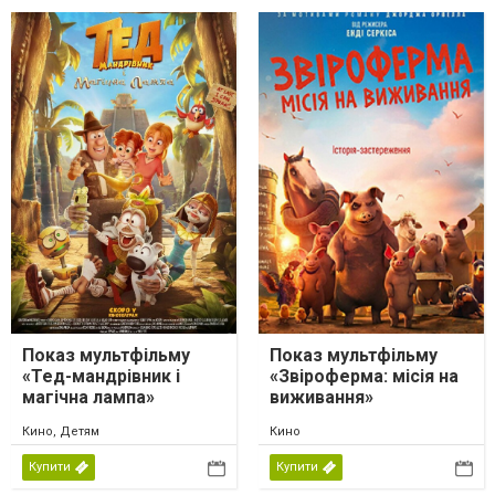
Показ мультфільму
Показ мультфільму
«Тед-мандрівник і
«Звіроферма: місія на
магічна лампа»
виживання»
Кино, Детям
Кино
Купити
Купити