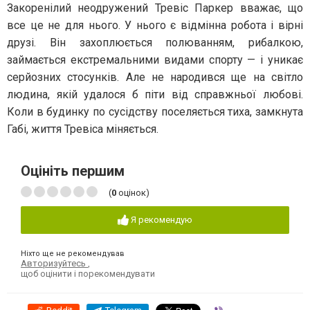
Закоренілий неодружений Тревіс Паркер вважає, що
все це не для нього. У нього є відмінна робота і вірні
друзі. Він захоплюється полюванням, рибалкою,
займається екстремальними видами спорту — і уникає
серйозних стосунків. Але не народився ще на світло
людина, якій удалося б піти від справжньої любові.
Коли в будинку по сусідству поселяється тиха, замкнута
Габі, життя Тревіса міняється.
Оцініть першим
(
0
оцінок)
Я рекомендую
Ніхто ще не рекомендував
Авторизуйтесь
,
щоб оцінити і порекомендувати