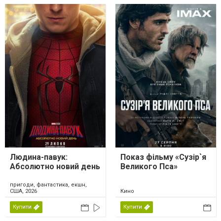
Людина-павук:
Показ фільму «Сузір`я
Абсолютно новий день
Великого Пса»
пригоди, фантастика, екшн,
США, 2026
Кино
Купити
Купити