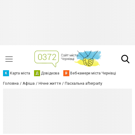
К
Карта міста
Д
Довідкова
В
Веб-камери міста Чернівці
Головна
Афіша
Нічне життя
Пасхальна afterparty