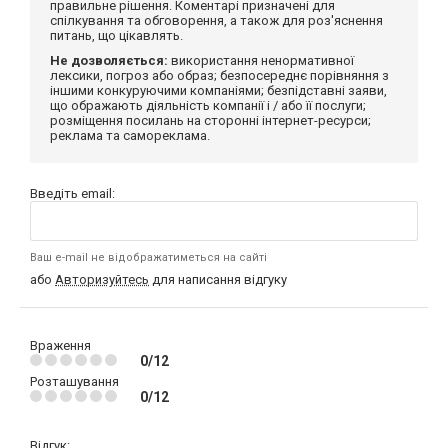
правильне рішення. Коментарі призначені для
спілкування та обговорення, а також для роз'яснення
питань, що цікавлять.
Не дозволяється:
використання ненормативної
лексики, погроз або образ; безпосереднє порівняння з
іншими конкуруючими компаніями; безпідставні заяви,
що ображають діяльність компанії і / або її послуги;
розміщення посилань на сторонні інтернет-ресурси;
реклама та самореклама.
Введіть email:
Ваш e-mail не відображатиметься на сайті
або
Авторизуйтесь
для написання відгуку
Враження
0/12
Розташування
0/12
Відгук: