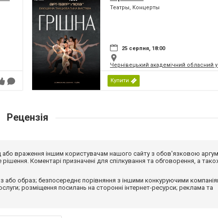
Театры, Концерты
ни
25 серпня, 18:00
Чернівецький академічний обласний ук
Купити
Рецензія
від або враження іншим користувачам нашого сайту з обов'язковою аргу
рішення. Коментарі призначені для спілкування та обговорення, а тако
з або образ; безпосереднє порівняння з іншими конкуруючими компанія
 послуги; розміщення посилань на сторонні інтернет-ресурси; реклама та