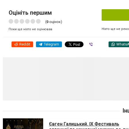
Оцініть першим
(
0
оцінок)
Ніхто ще не рек
Поки ще ніхто не оцінював
Reddit
Telegram
Viber
Whats
Ін
Євген Галицький. IX Фестиваль