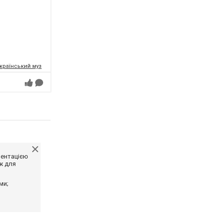
раїнський музично-драматичний театр ім. О.Кобилянської
ментацією
ж для
ми;