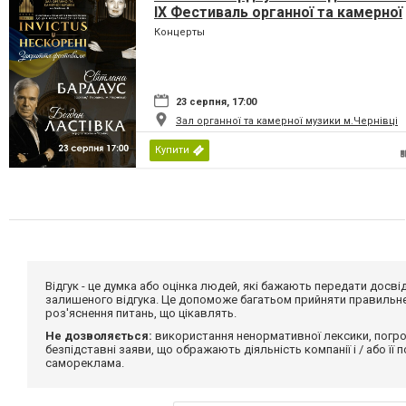
IX Фестиваль органної та камерної
музики до дня Незалежності Украї
Концерты
«INVICTUS/НЕСКОРЕНІ»
23 серпня, 17:00
Зал органної та камерної музики м.Чернівці
Купити
Відгук - це думка або оцінка людей, які бажають передати дос
залишеного відгука. Це допоможе багатьом прийняти правильне 
роз'яснення питань, що цікавлять.
Не дозволяється:
використання ненормативної лексики, погро
безпідставні заяви, що ображають діяльність компанії і / або її
самореклама.