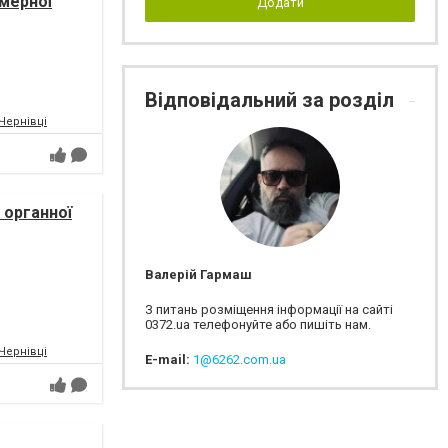
амерної
Додати
і України
Відповідальний за розділ
.Чернівці
 органної
ICTUS/
Валерій Гармаш
З питань розміщення інформації на сайті
0372.ua телефонуйте або пишіть нам.
.Чернівці
E-mail:
1@6262.com.ua