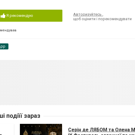
Авторизуйтесь
,
Я рекомендую
щоб оцінити і порекомендувати
омендував
App
ші подіїї зараз
Серін де ЛЯБОМ та Олена