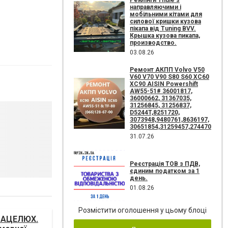
Рейлінги Thule з
направляючими і
мобільними кітами для
силової кришки кузова
пікапа від Tuning BVV.
Крышка кузова пикапа,
производство.
03.08.26
Ремонт АКПП Volvo V50
V60 V70 V90 S80 S60 XC60
XC90 AISIN Powershift
AW55-51# 36001817,
36000662, 31367035,
31256845, 31256837,
D5244T,8251720,
3073948,9480761,8636197,
30651854,31259457,274470
31.07.26
Реєстрація ТОВ з ПДВ,
єдиним податком за 1
день.
01.08.26
Розмістити оголошення у цьому блоці
 МАЦЕЛЮХ.