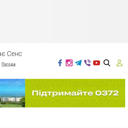
ає Сенс
Погода