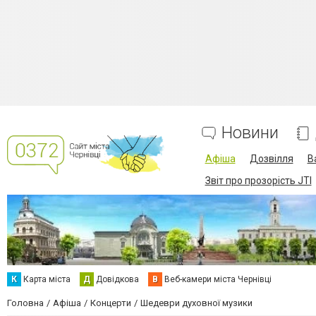
Новини
Афіша
Дозвілля
В
Звіт про прозорість JTI
К
Карта міста
Д
Довідкова
В
Веб-камери міста Чернівці
Головна
Афіша
Концерти
Шедеври духовної музики