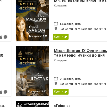
я
IX Фестиваль органної та к
музики до дня Незалежност
Концерты
«INVICTUS/НЕСКОРЕНІ»
14 серпня, 18:00
Зал органної та камерної музики м
Купити
Міхал Шостак. IX Фестиваль
IX
та камерної музики до дня
Незалежності України «INV
Концерты
ни
НЕСКОРЕНІ»
21 серпня, 18:00
Зал органної та камерної музики м
Купити
ка.
«Грішна»