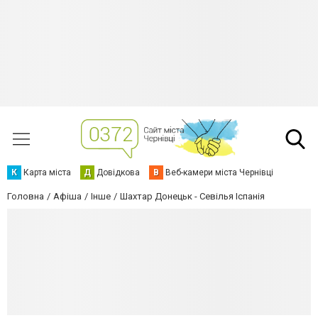
К
Карта міста
Д
Довідкова
В
Веб-камери міста Чернівці
Головна
Афіша
Інше
Шахтар Донецьк - Севілья Іспанія