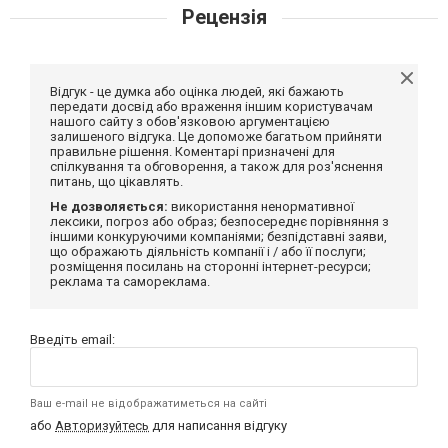
Рецензія
Відгук - це думка або оцінка людей, які бажають
передати досвід або враження іншим користувачам
нашого сайту з обов'язковою аргументацією
залишеного відгука. Це допоможе багатьом прийняти
правильне рішення. Коментарі призначені для
спілкування та обговорення, а також для роз'яснення
питань, що цікавлять.
Не дозволяється:
використання ненормативної
лексики, погроз або образ; безпосереднє порівняння з
іншими конкуруючими компаніями; безпідставні заяви,
що ображають діяльність компанії і / або її послуги;
розміщення посилань на сторонні інтернет-ресурси;
реклама та самореклама.
Введіть email:
Ваш e-mail не відображатиметься на сайті
або
Авторизуйтесь
для написання відгуку