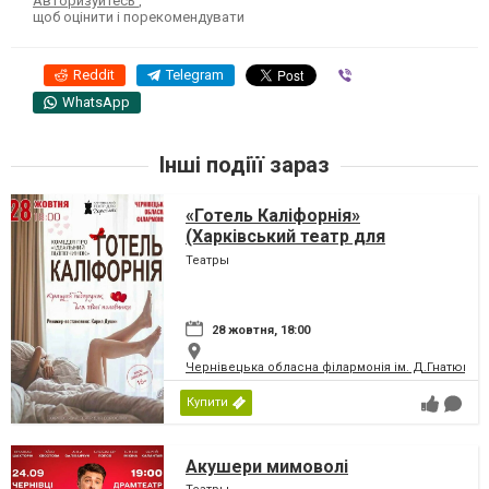
Авторизуйтесь
,
щоб оцінити і порекомендувати
Reddit
Telegram
Viber
WhatsApp
Інші подіїї зараз
«Готель Каліфорнія»
(Харківський театр для
дорослих)
Театры
28 жовтня, 18:00
Чернівецька обласна філармонія ім. Д.Гнатюка
Купити
Акушери мимоволі