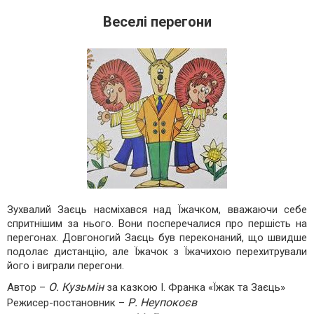
Веселі перегони
Зухвалий Заєць насміхався над Їжачком, вважаючи себе
спритнішим за нього. Вони посперечалися про першість на
перегонах. Довгоногий Заєць був переконаний, що швидше
подолає дистанцію, але Їжачок з Їжачихою перехитрували
його і виграли перегони.
О. Кузьмін
Автор –
за казкою І. Франка «Їжак та Заєць»
Р. Неупокоєв
Режисер-постановник –