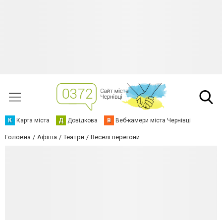
К
Карта міста
Д
Довідкова
В
Веб-камери міста Чернівці
Головна
Афіша
Театри
Веселі перегони