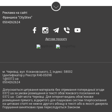
Реклама на сайті
Франшиза "CitySites"
0504262624
Автори проєкту
м. Чернівці, вул. Кохановського, 2, індекс: 58002
Ідентифікатор у Реєстрі R40-05098
1@0372.ua
0504262624
Допускається цитування матеріалів без отримання попередньої згоди
0372.ua за умови розміщення в тексті обов'язкового посилання на
0372.ua - Сайт міста Чернівці. Для інтернет-видань обов'язкове
розміщення прямого, відкритого для пошукових систем гіперпосилання
на цитовані статті не нижче другого абзацу в тексті або в якості джерела.
Порушення виняткових прав переслідується Законом.