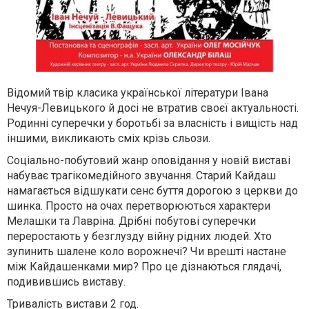
Відомий твір класика української літератури Івана
Нечуя-Левицького й досі не втратив своєї актуальності.
Родинні суперечки у боротьбі за власність і вищість над
іншими, викликають сміх крізь сльози.
Соціально-побутовий жанр оповідання у новій виставі
набуває трагікомедійного звучання. Старий Кайдаш
намагається відшукати сенс буття дорогою з церкви до
шинка. Просто на очах перетворюються характери
Мелашки та Лавріна. Дрібні побутові суперечки
переростають у безглузду війну рідних людей. Хто
зупинить шалене коло ворожнечі? Чи врешті настане
між Кайдашенками мир? Про це дізнаються глядачі,
подивившись виставу.
Тривалість вистави 2 год.