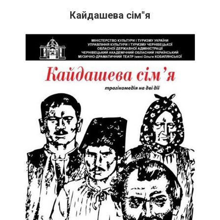
Кайдашева сім"я