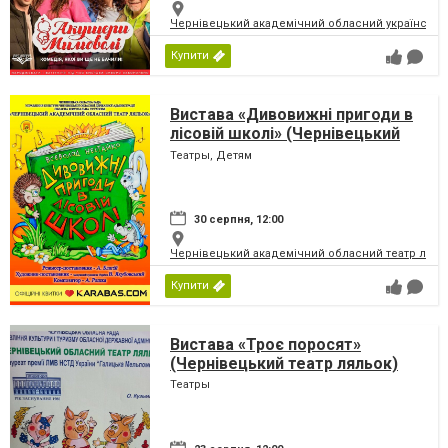
Чернівецький академічний обласний український
Купити
Вистава «Дивовижні пригоди в
лісовій школі» (Чернівецький
театр ляльок)
Театры, Детям
30 серпня, 12:00
Чернівецький академічний обласний театр ляль
Купити
Вистава «Троє поросят»
(Чернівецький театр ляльок)
Театры