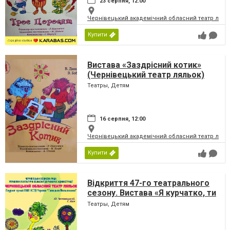
23 серпня, 12:00
Чернівецький академічний обласний театр ляль
Купити
Вистава «Заздрісний котик»
(Чернівецький театр ляльок)
Театры, Детям
16 серпня, 12:00
Чернівецький академічний обласний театр ляль
Купити
Відкриття 47-го театрального
сезону. Вистава «Я курчатко, ти
курчатко» (Чернівецький театр
Театры, Детям
ляльок)