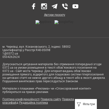
Автори проєкту
м. Чернівці, вул. Кохановського, 2, індекс: 58002
Ідентифікатор у Реєстрі R40-05098
1@0372.ua
0504262624
Допускається цитування матеріалів без отримання попередньої згоди
0372.ua за умови розміщення в тексті обов'язкового посилання на
0372.ua - Сайт міста Чернівці. Для інтернет-видань обов'язкове
розміщення прямого, відкритого для пошукових систем гіперпосилання
на цитовані статті не нижче другого абзацу в тексті або в якості джерела.
Порушення виняткових прав переслідується Законом.
Матеріали з плашками «Реклама» чи «Спонсорований контент»
публікуються на правах реклами.
Політика конфіденційності
Правила сайту
Правила
класифайд
Редакційна політика
Фільтри