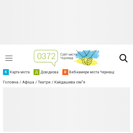
К
Карта міста
Д
Довідкова
В
Веб-камери міста Чернівці
Головна
Афіша
Театри
Кайдашева сім"я