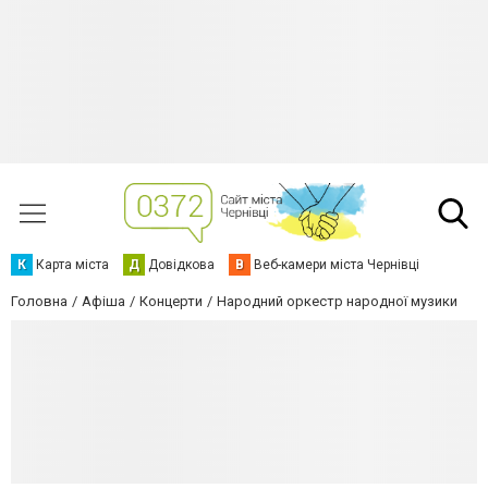
К
Карта міста
Д
Довідкова
В
Веб-камери міста Чернівці
Головна
Афіша
Концерти
Народний оркестр народної музики