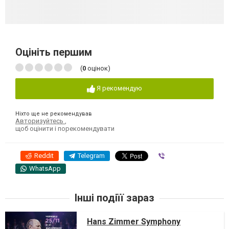
Оцініть першим
(
0
оцінок)
Я рекомендую
Ніхто ще не рекомендував
Авторизуйтесь
,
щоб оцінити і порекомендувати
Reddit
Telegram
Viber
WhatsApp
Інші подіїї зараз
Hans Zimmer Symphony