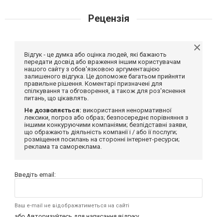
Рецензія
Відгук - це думка або оцінка людей, які бажають
передати досвід або враження іншим користувачам
нашого сайту з обов'язковою аргументацією
залишеного відгука. Це допоможе багатьом прийняти
правильне рішення. Коментарі призначені для
спілкування та обговорення, а також для роз'яснення
питань, що цікавлять.
Не дозволяється:
використання ненормативної
лексики, погроз або образ; безпосереднє порівняння з
іншими конкуруючими компаніями; безпідставні заяви,
що ображають діяльність компанії і / або її послуги;
розміщення посилань на сторонні інтернет-ресурси;
реклама та самореклама.
Введіть email:
Ваш e-mail не відображатиметься на сайті
або
Авторизуйтесь
для написання відгуку