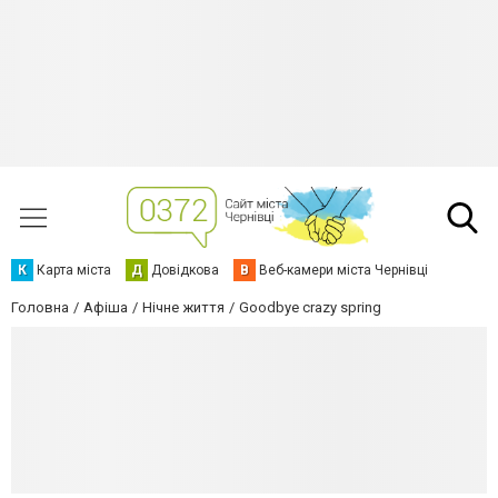
К
Карта міста
Д
Довідкова
В
Веб-камери міста Чернівці
Головна
Афіша
Нічне життя
Goodbye crazy spring