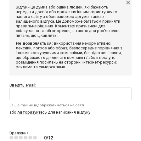
Відгук - це думка або оцінка людей, які бажають
передати досвід або враження іншим користувачам
нашого сайту з обов'язковою аргументацією
залишеного відгука. Це допоможе багатьом прийняти
правильне рішення. Коментарі призначені для
спілкування та обговорення, а також для роз'яснення
питань, що цікавлять.
Не дозволяється:
використання ненормативної
лексики, погроз або образ; безпосереднє порівняння з
іншими конкуруючими компаніями; безпідставні заяви,
що ображають діяльність компанії і / або її послуги;
розміщення посилань на сторонні інтернет-ресурси;
реклама та самореклама.
Введіть email:
Ваш e-mail не відображатиметься на сайті
або
Авторизуйтесь
для написання відгуку
Враження
0/12