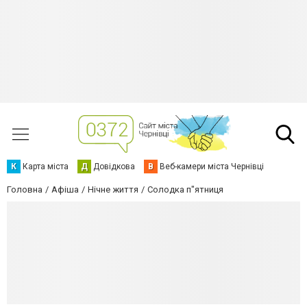
К
Карта міста
Д
Довідкова
В
Веб-камери міста Чернівці
Головна
Афіша
Нічне життя
Солодка п"ятниця