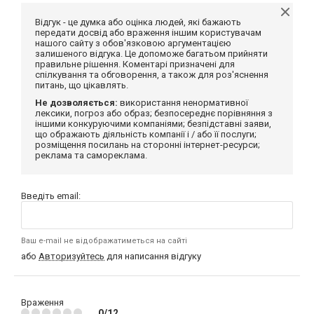
Відгук - це думка або оцінка людей, які бажають
передати досвід або враження іншим користувачам
нашого сайту з обов'язковою аргументацією
залишеного відгука. Це допоможе багатьом прийняти
правильне рішення. Коментарі призначені для
спілкування та обговорення, а також для роз'яснення
питань, що цікавлять.
Не дозволяється:
використання ненормативної
лексики, погроз або образ; безпосереднє порівняння з
іншими конкуруючими компаніями; безпідставні заяви,
що ображають діяльність компанії і / або її послуги;
розміщення посилань на сторонні інтернет-ресурси;
реклама та самореклама.
Введіть email:
Ваш e-mail не відображатиметься на сайті
або
Авторизуйтесь
для написання відгуку
Враження
0/12