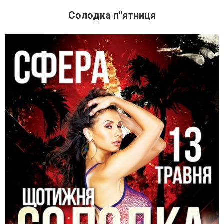
Солодка п"ятниця