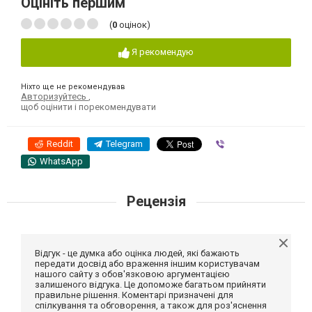
Оцініть першим
(
0
оцінок)
Я рекомендую
Ніхто ще не рекомендував
Авторизуйтесь
,
щоб оцінити і порекомендувати
Reddit
Telegram
Viber
WhatsApp
Рецензія
Відгук - це думка або оцінка людей, які бажають
передати досвід або враження іншим користувачам
нашого сайту з обов'язковою аргументацією
залишеного відгука. Це допоможе багатьом прийняти
правильне рішення. Коментарі призначені для
спілкування та обговорення, а також для роз'яснення