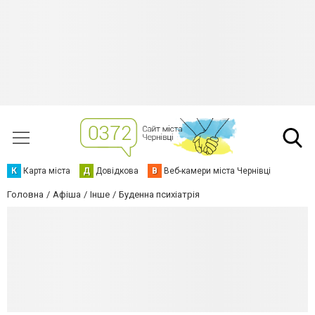
К
Карта міста
Д
Довідкова
В
Веб-камери міста Чернівці
Головна
Афіша
Інше
Буденна психіатрія